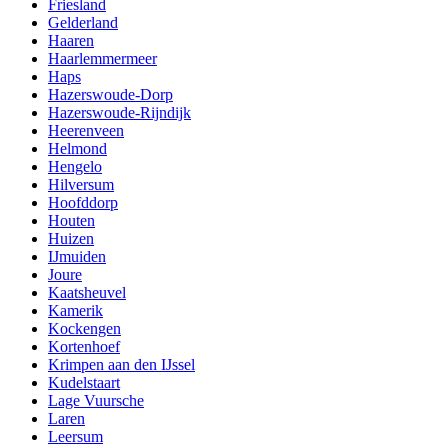
Friesland
Gelderland
Haaren
Haarlemmermeer
Haps
Hazerswoude-Dorp
Hazerswoude-Rijndijk
Heerenveen
Helmond
Hengelo
Hilversum
Hoofddorp
Houten
Huizen
IJmuiden
Joure
Kaatsheuvel
Kamerik
Kockengen
Kortenhoef
Krimpen aan den IJssel
Kudelstaart
Lage Vuursche
Laren
Leersum