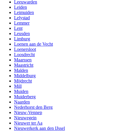
Leeuwarden
Leiden
Leimuiden
Lelystad
Lemmer
Lent
Leusden
Limburg
Loenen aan de Vecht
Loenersloot
Loosdrecht
Maarssen
Maastricht
Malden
Middelburg
Mijdrecht
Mill
Muiden
Muiderberg
Naarden
Nederhorst den Berg
Nieuw-Vennep
Nieuwegein
Nieuwer ter Aa
Nieuwerkerk aan den IJssel