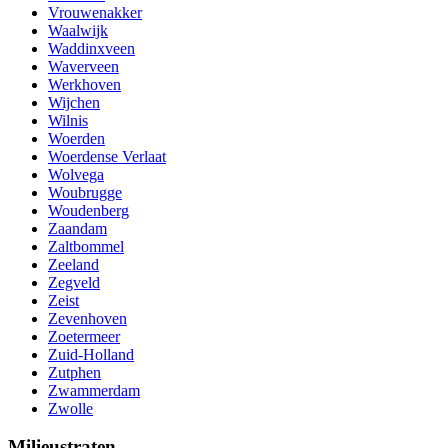
Vrouwenakker
Waalwijk
Waddinxveen
Waverveen
Werkhoven
Wijchen
Wilnis
Woerden
Woerdense Verlaat
Wolvega
Woubrugge
Woudenberg
Zaandam
Zaltbommel
Zeeland
Zegveld
Zeist
Zevenhoven
Zoetermeer
Zuid-Holland
Zutphen
Zwammerdam
Zwolle
Milieustraten