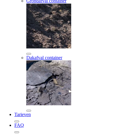
Grondafval container
Dakafval container
Tarieven
FAQ