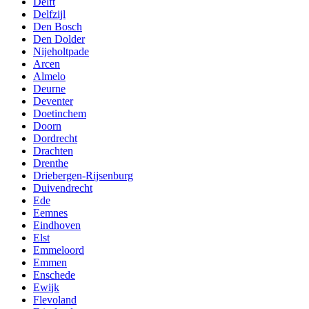
Delft
Delfzijl
Den Bosch
Den Dolder
Nijeholtpade
Arcen
Almelo
Deurne
Deventer
Doetinchem
Doorn
Dordrecht
Drachten
Drenthe
Driebergen-Rijsenburg
Duivendrecht
Ede
Eemnes
Eindhoven
Elst
Emmeloord
Emmen
Enschede
Ewijk
Flevoland