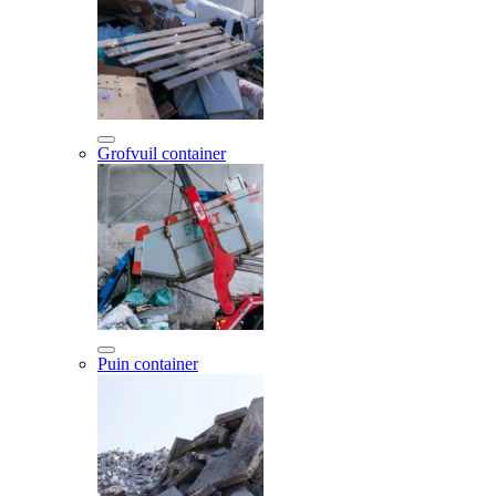
Grofvuil container
Puin container