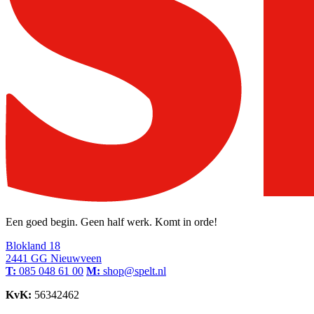
Een goed begin. Geen half werk. Komt in orde!
Blokland 18
2441 GG Nieuwveen
T:
085 048 61 00
M:
shop@spelt.nl
KvK:
56342462