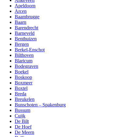
Ankeveen
Apeldoorn
Arcen
Baambrugge
Baarn
Barendrecht
Barneveld
Benthuizen
Bergen
Berkel-Enschot
Bilthoven
Blaricum
Bodegraven
Boekel
Boskoop
Boxmeer
Boxtel
Breda
Breukelen
Bunschoten – Spakenburg
Bussum
Cuijk
De Bilt
De Hoef
De Meern