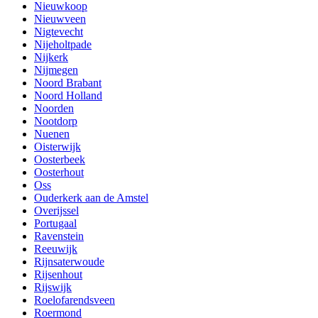
Nieuwkoop
Nieuwveen
Nigtevecht
Nijeholtpade
Nijkerk
Nijmegen
Noord Brabant
Noord Holland
Noorden
Nootdorp
Nuenen
Oisterwijk
Oosterbeek
Oosterhout
Oss
Ouderkerk aan de Amstel
Overijssel
Portugaal
Ravenstein
Reeuwijk
Rijnsaterwoude
Rijsenhout
Rijswijk
Roelofarendsveen
Roermond