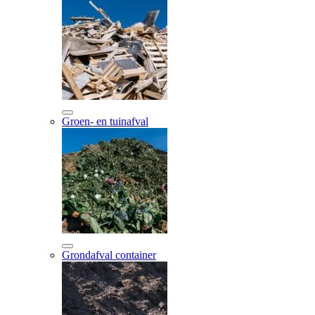
Groen- en tuinafval
Grondafval container