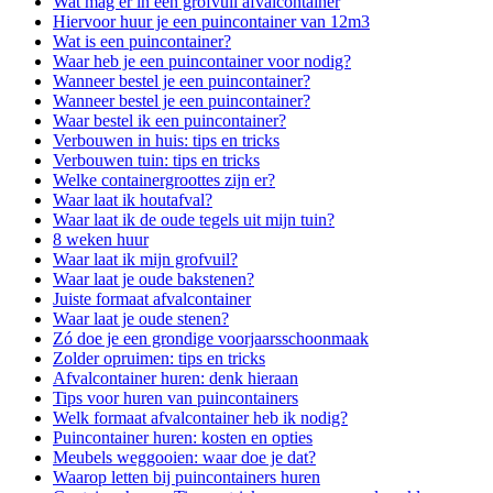
Wat mag er in een grofvuil afvalcontainer
Hiervoor huur je een puincontainer van 12m3
Wat is een puincontainer?
Waar heb je een puincontainer voor nodig?
Wanneer bestel je een puincontainer?
Wanneer bestel je een puincontainer?
Waar bestel ik een puincontainer?
Verbouwen in huis: tips en tricks
Verbouwen tuin: tips en tricks
Welke containergroottes zijn er?
Waar laat ik houtafval?
Waar laat ik de oude tegels uit mijn tuin?
8 weken huur
Waar laat ik mijn grofvuil?
Waar laat je oude bakstenen?
Juiste formaat afvalcontainer
Waar laat je oude stenen?
Zó doe je een grondige voorjaarsschoonmaak
Zolder opruimen: tips en tricks
Afvalcontainer huren: denk hieraan
Tips voor huren van puincontainers
Welk formaat afvalcontainer heb ik nodig?
Puincontainer huren: kosten en opties
Meubels weggooien: waar doe je dat?
Waarop letten bij puincontainers huren