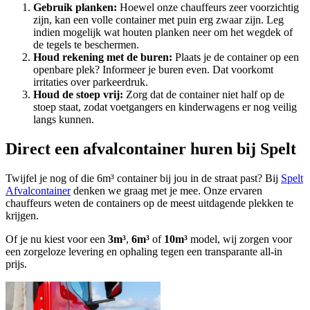
Gebruik planken:
Hoewel onze chauffeurs zeer voorzichtig
zijn, kan een volle container met puin erg zwaar zijn. Leg
indien mogelijk wat houten planken neer om het wegdek of
de tegels te beschermen.
Houd rekening met de buren:
Plaats je de container op een
openbare plek? Informeer je buren even. Dat voorkomt
irritaties over parkeerdruk.
Houd de stoep vrij:
Zorg dat de container niet half op de
stoep staat, zodat voetgangers en kinderwagens er nog veilig
langs kunnen.
Direct een afvalcontainer huren bij Spelt
Twijfel je nog of die 6m³ container bij jou in de straat past? Bij
Spelt
Afvalcontainer
denken we graag met je mee. Onze ervaren
chauffeurs weten de containers op de meest uitdagende plekken te
krijgen.
Of je nu kiest voor een
3m³
,
6m³
of
10m³
model, wij zorgen voor
een zorgeloze levering en ophaling tegen een transparante all-in
prijs.