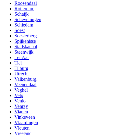
Roosendaal
Rotterdam
Schaijk
Scheveningen
Schiedam
Soest
Soesterberg
Spijkenisse
Stadskanaal
Steenwijk
Ter Aar
Tiel
Tilburg
Utrecht
Valkenburg
Veenendaal
Veghel
Velp
Venlo
Venray
Vianen
Vinkeveen
Vlaardingen
Vleuten
Vreeland