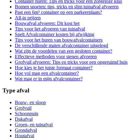
Container huren: Tips en tricks voor een zorgeloze klus
Bomen snoeien: tips, tricks en slim tuinafval afvoeren
Past een 6m³ container op een parkeerplaats?
All-in prijzen
Bouwafval afvoeren: Dit kost het
Tips voor het afvoeren van tuinafval
Spelt Afvalcontainer kosten bij afwijking
Tips voor het huren van bouwafvalcontainers
De verschillende maten afvalcontainer uitgelegd
Wat zijn de voordelen van een gesloten container?
Effectieve methoden voor stenen afvoeren
Grofvuil afvoeren: Tips en tricks voor een opgeruimd huis
Hoe kies je het juiste formaat container?
Hoe vol mag een afvalcontainer?
Wat mag er in mijn afvalcontainer?
Type afval
Bouw- en sloop
Grofvuil
Schoonpuin
Dakafval
Groen- en tuinafval
Grondafval
Houtafval