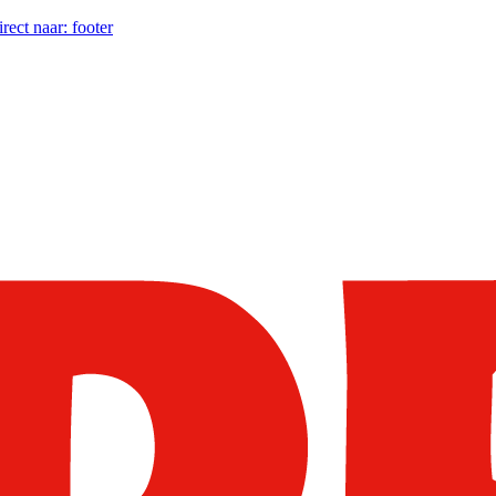
irect naar:
footer