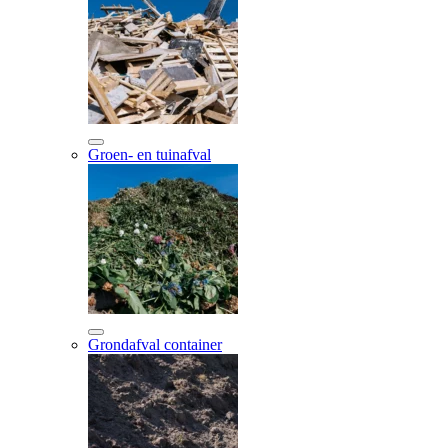
Groen- en tuinafval
Grondafval container