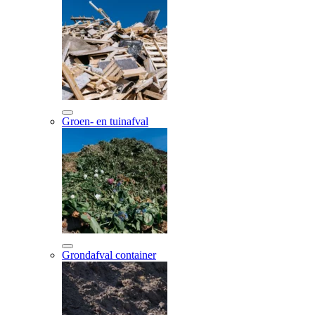
Groen- en tuinafval
Grondafval container