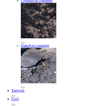
Grondafval container
Dakafval container
Tarieven
FAQ