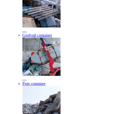
Grofvuil container
Puin container