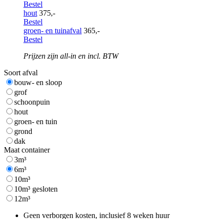
Bestel
hout
375,-
Bestel
groen- en tuinafval
365,-
Bestel
Prijzen zijn all-in en incl. BTW
Soort afval
bouw- en sloop
grof
schoonpuin
hout
groen- en tuin
grond
dak
Maat container
3m³
6m³
10m³
10m³ gesloten
12m³
Geen verborgen kosten, inclusief 8 weken huur