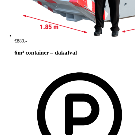
€889,-
6m³ container – dakafval