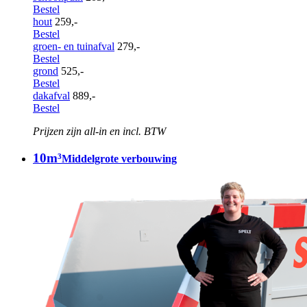
Bestel
hout
259,-
Bestel
groen- en tuinafval
279,-
Bestel
grond
525,-
Bestel
dakafval
889,-
Bestel
Prijzen zijn all-in en incl. BTW
10m³
Middelgrote verbouwing