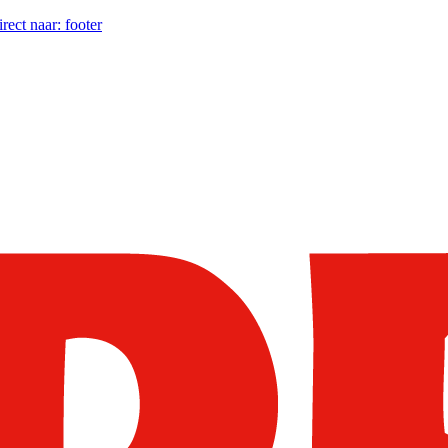
irect naar:
footer