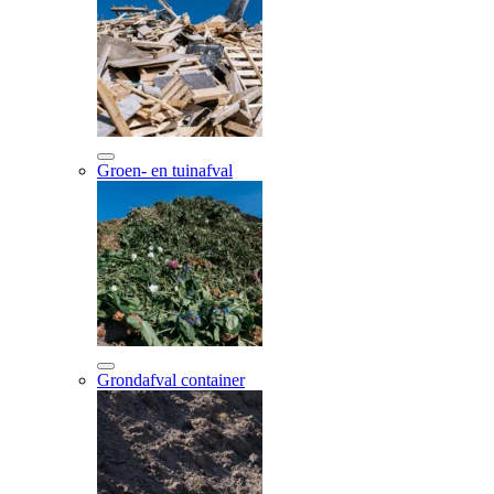
Groen- en tuinafval
Grondafval container