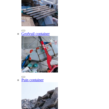
Grofvuil container
Puin container