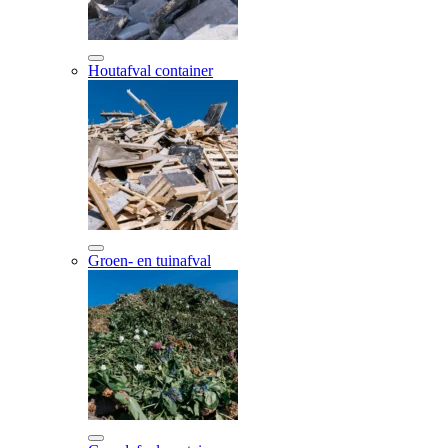
Houtafval container
Groen- en tuinafval