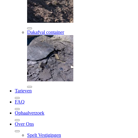
Dakafval container
Tarieven
FAQ
Ophaalverzoek
Over Ons
Spelt Vestigingen