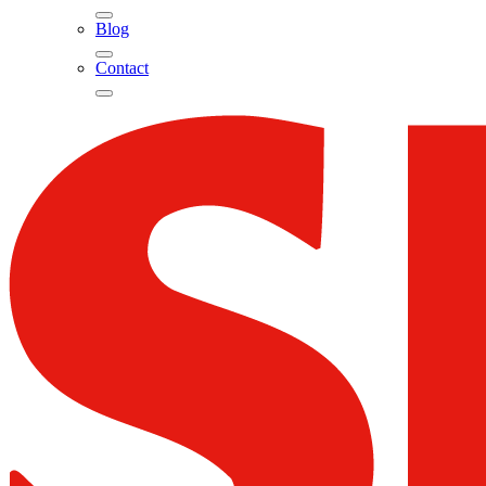
Blog
Contact