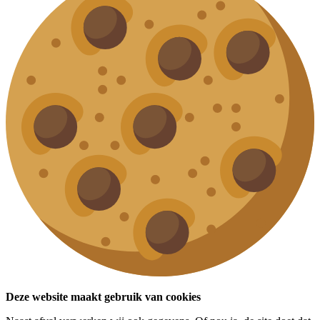
Deze website maakt gebruik van cookies