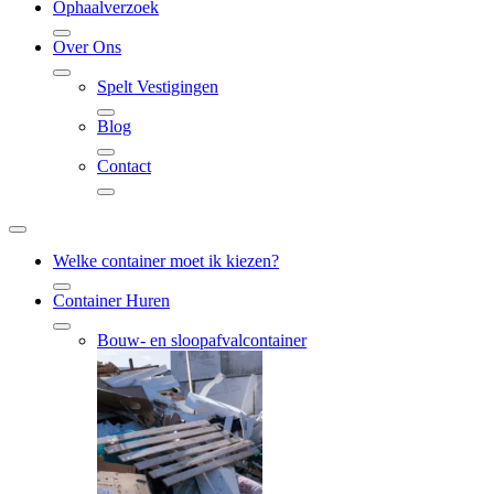
Ophaalverzoek
Over Ons
Spelt Vestigingen
Blog
Contact
Welke container moet ik kiezen?
Container Huren
Bouw- en sloopafvalcontainer