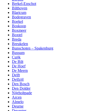
Berkel-Enschot
Bilthoven
Blaricum
Bodegraven
Boekel
Boskoop
Boxmeer
Boxtel
Breda
Breukelen
Bunschoten – Spakenburg
Bussum
Cuijk
De Bilt
De Hoef
De Meern
Delft
Delfzijl
Den Bosch
Den Dolder
Nijeholtpade
Arcen
Almelo
Deurne
Deventer