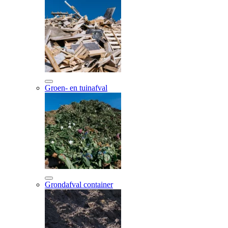
Groen- en tuinafval
Grondafval container