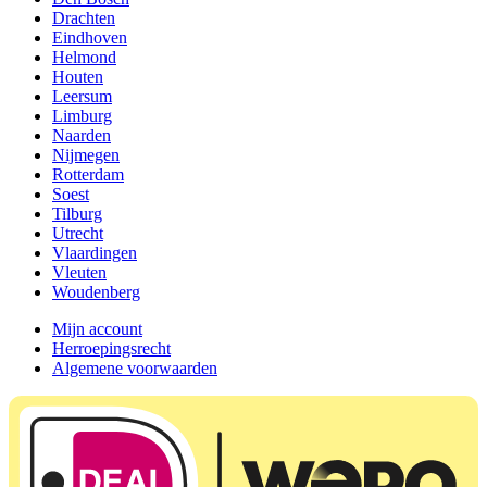
Drachten
Eindhoven
Helmond
Houten
Leersum
Limburg
Naarden
Nijmegen
Rotterdam
Soest
Tilburg
Utrecht
Vlaardingen
Vleuten
Woudenberg
Mijn account
Herroepingsrecht
Algemene voorwaarden