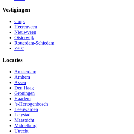
Vestigingen
Cuijk
Heerenveen
Nieuwveen
Oisterwijk
Rotterdam-Schiedam
Zeist
Locaties
Amsterdam
Arnhem
Assen
Den Haag
Groningen
Haarlem
‘s-Hertogenbosch
Leeuwarden
Lelystad
Maastricht
Middelburg
Utrecht