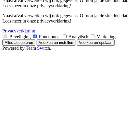
Naast afval verwerken wij ook gegevens. Of nou ja, de site doet dat.
Lees meer in onze privacyverklaring!
Naast afval verwerken wij ook gegevens. Of nou ja, de site doet dat.
Lees meer in onze privacyverklaring!
Privacyverklaring
Beveiliging
Functioneel
Analytisch
Marketing
Alles accepteren
Voorkeuren instellen
Voorkeuren opslaan
Powered by
Team Switch
.