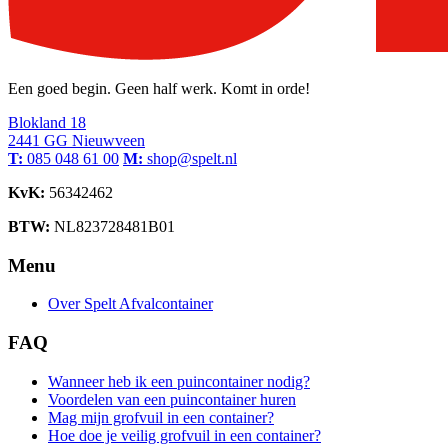
Een goed begin. Geen half werk. Komt in orde!
Blokland 18
2441 GG Nieuwveen
T:
085 048 61 00
M:
shop@spelt.nl
KvK:
56342462
BTW:
NL823728481B01
Menu
Over Spelt Afvalcontainer
FAQ
Wanneer heb ik een puincontainer nodig?
Voordelen van een puincontainer huren
Mag mijn grofvuil in een container?
Hoe doe je veilig grofvuil in een container?