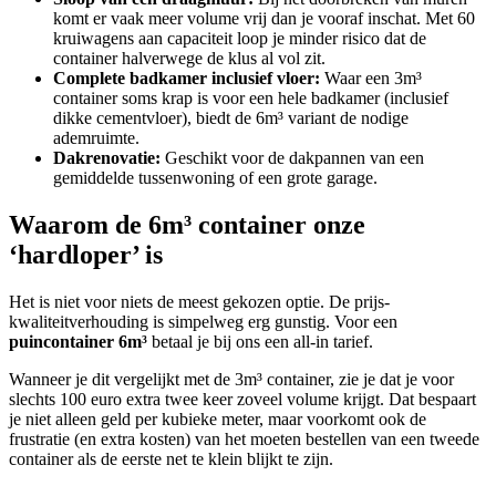
komt er vaak meer volume vrij dan je vooraf inschat. Met 60
kruiwagens aan capaciteit loop je minder risico dat de
container halverwege de klus al vol zit.
Complete badkamer inclusief vloer:
Waar een 3m³
container soms krap is voor een hele badkamer (inclusief
dikke cementvloer), biedt de 6m³ variant de nodige
ademruimte.
Dakrenovatie:
Geschikt voor de dakpannen van een
gemiddelde tussenwoning of een grote garage.
Waarom de 6m³ container onze
‘hardloper’ is
Het is niet voor niets de meest gekozen optie. De prijs-
kwaliteitverhouding is simpelweg erg gunstig. Voor een
puincontainer 6m³
betaal je bij ons een all-in tarief.
Wanneer je dit vergelijkt met de 3m³ container, zie je dat je voor
slechts 100 euro extra twee keer zoveel volume krijgt. Dat bespaart
je niet alleen geld per kubieke meter, maar voorkomt ook de
frustratie (en extra kosten) van het moeten bestellen van een tweede
container als de eerste net te klein blijkt te zijn.