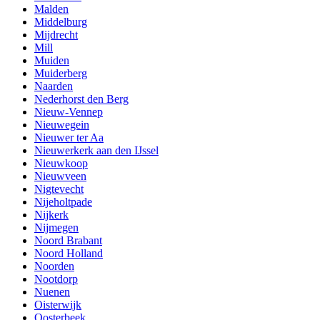
Malden
Middelburg
Mijdrecht
Mill
Muiden
Muiderberg
Naarden
Nederhorst den Berg
Nieuw-Vennep
Nieuwegein
Nieuwer ter Aa
Nieuwerkerk aan den IJssel
Nieuwkoop
Nieuwveen
Nigtevecht
Nijeholtpade
Nijkerk
Nijmegen
Noord Brabant
Noord Holland
Noorden
Nootdorp
Nuenen
Oisterwijk
Oosterbeek