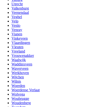
Utrecht
Valkenburg
Veenendaal
Veghel
Velp
Venlo
Venray
Vianen
Vinkeveen
Vlaardingen
Vleuten
Vreeland
Vrouwenakker
Waalwijk
Waddinxveen
Waverveen
Werkhoven
Wijchen
Wilnis
Woerden
Woerdense Verlaat
Wolvega
Woubrugge
Woudenberg