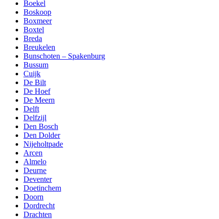
Boekel
Boskoop
Boxmeer
Boxtel
Breda
Breukelen
Bunschoten – Spakenburg
Bussum
Cuijk
De Bilt
De Hoef
De Meern
Delft
Delfzijl
Den Bosch
Den Dolder
Nijeholtpade
Arcen
Almelo
Deurne
Deventer
Doetinchem
Doorn
Dordrecht
Drachten