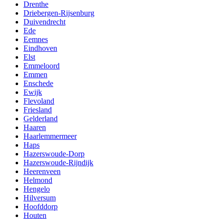
Drenthe
Driebergen-Rijsenburg
Duivendrecht
Ede
Eemnes
Eindhoven
Elst
Emmeloord
Emmen
Enschede
Ewijk
Flevoland
Friesland
Gelderland
Haaren
Haarlemmermeer
Haps
Hazerswoude-Dorp
Hazerswoude-Rijndijk
Heerenveen
Helmond
Hengelo
Hilversum
Hoofddorp
Houten