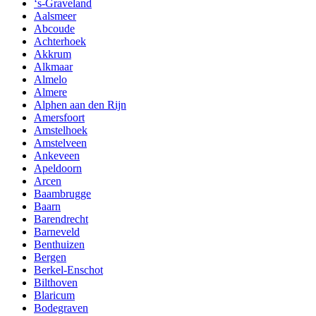
‘s-Graveland
Aalsmeer
Abcoude
Achterhoek
Akkrum
Alkmaar
Almelo
Almere
Alphen aan den Rijn
Amersfoort
Amstelhoek
Amstelveen
Ankeveen
Apeldoorn
Arcen
Baambrugge
Baarn
Barendrecht
Barneveld
Benthuizen
Bergen
Berkel-Enschot
Bilthoven
Blaricum
Bodegraven