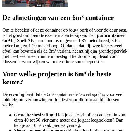
De afmetingen van een 6m³ container
Om te bepalen of deze container op jouw oprit of voor de deur past,
is het goed om naar de exacte maten te kijken. Een
puincontainer
6m³
bij Spelt Afvalcontainer is ongeveer 1.85 meter breed, 3.65
meter lang en 1.10 meter hoog. Ondanks dat hij twee keer zoveel
afval kan bevatten als de 3m³ variant, neemt hij qua grondoppervlak
niet heel veel meer ruimte in beslag. Hierdoor is hij ideaal voor
klussen in woonwijken waar de ruimte soms beperkt is.
Voor welke projecten is 6m³ de beste
keuze?
De ervaring leert dat de 6m³ container de ‘sweet spot’ is voor veel
middelgrote verbouwingen. Je kiest voor dit formaat bij klussen
zoals:
Grote herbestrating:
Heb je een oprit of een achtertuin van
circa 40 tot 50 vierkante meter die je gaat leegtrekken? Dan
heb je aan 6m³ vaak precies genoeg.
Sloop van een draagmuur:
Bij het doorbreken van muren