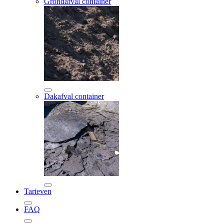
Grondafval container
Dakafval container
Tarieven
FAQ