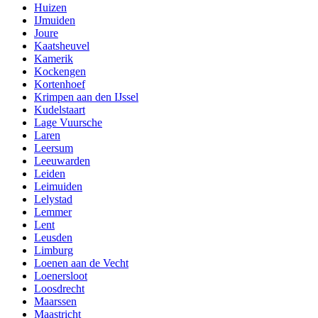
Huizen
IJmuiden
Joure
Kaatsheuvel
Kamerik
Kockengen
Kortenhoef
Krimpen aan den IJssel
Kudelstaart
Lage Vuursche
Laren
Leersum
Leeuwarden
Leiden
Leimuiden
Lelystad
Lemmer
Lent
Leusden
Limburg
Loenen aan de Vecht
Loenersloot
Loosdrecht
Maarssen
Maastricht