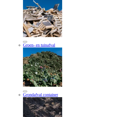
Groen- en tuinafval
Grondafval container