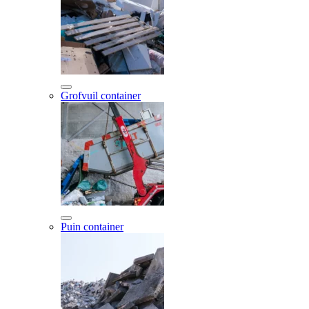
Grofvuil container
Puin container