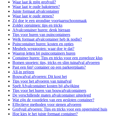
Waar laat ik mijn grofvuil?
Waar laat je oude bakstenen?
Juiste formaat afvalcontainer
Waar laat je oude stenen?
Zó doe je een grondige voorjaarsschoonmaak
Zolder opruimen: tips en tricks
Afvalcontainer huren: denk hieraan
Tips voor huren van puincontainers
Welk formaat afvalcontainer heb ik nodig?
Puincontainer huren: kosten en opties
Meubels weggooien: waar doe je dat?
Waarop letten bij puincontainers huren
Container huren: Tips en tricks voor een zorgeloze klus
Bomen snoeien: tips, tricks en slim tuinafval afvoeren
Past een 6m³ container op een parkeerplaats?
All-in prijzen
Bouwafval afvoeren: Dit kost het
Tips voor het afvoeren van tuinafval
Spelt Afvalcontainer kosten bij afwijking
Tips voor het huren van bouwafvalcontainers
De verschillende maten afvalcontainer uitgelegd
Wat zijn de voordelen van een gesloten container?
Effectieve methoden voor stenen afvoeren
Grofvuil afvoeren: Tips en tricks voor een opgeruimd huis
Hoe kies je het juiste formaat container?