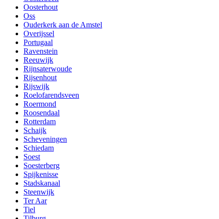
Oosterhout
Oss
Ouderkerk aan de Amstel
Overijssel
Portugaal
Ravenstein
Reeuwijk
Rijnsaterwoude
Rijsenhout
Rijswijk
Roelofarendsveen
Roermond
Roosendaal
Rotterdam
Schaijk
Scheveningen
Schiedam
Soest
Soesterberg
Spijkenisse
Stadskanaal
Steenwijk
Ter Aar
Tiel
Tilburg