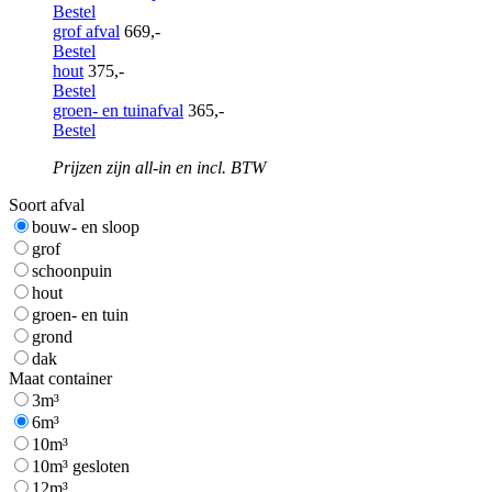
Bestel
grof afval
669,-
Bestel
hout
375,-
Bestel
groen- en tuinafval
365,-
Bestel
Prijzen zijn all-in en incl. BTW
Soort afval
bouw- en sloop
grof
schoonpuin
hout
groen- en tuin
grond
dak
Maat container
3m³
6m³
10m³
10m³ gesloten
12m³