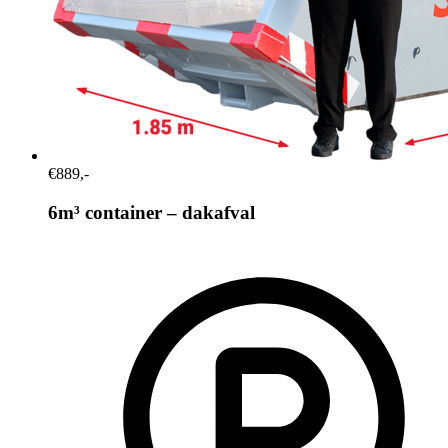
€889,-
6m³ container – dakafval