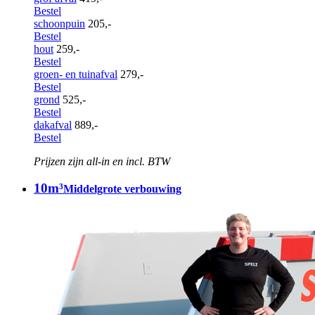
Bestel
schoonpuin
205,-
Bestel
hout
259,-
Bestel
groen- en tuinafval
279,-
Bestel
grond
525,-
Bestel
dakafval
889,-
Bestel
Prijzen zijn all-in en incl. BTW
10m³
Middelgrote verbouwing