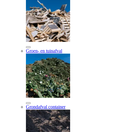
Groen- en tuinafval
Grondafval container