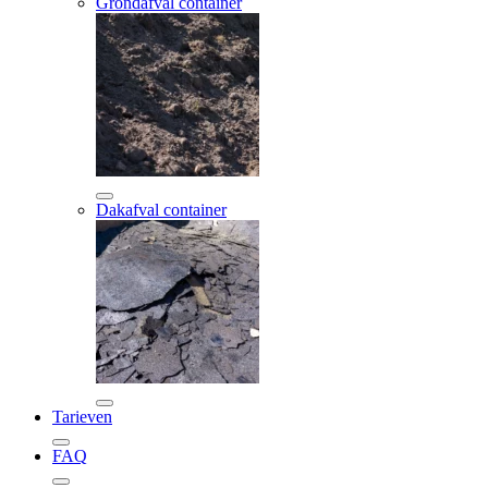
Grondafval container
Dakafval container
Tarieven
FAQ