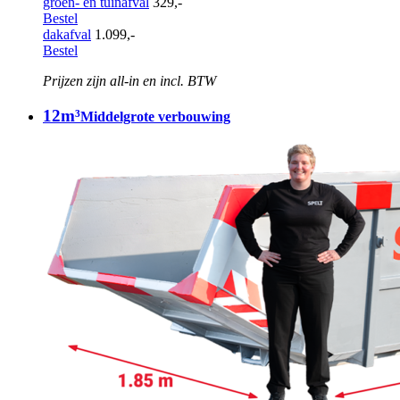
groen- en tuinafval
329,-
Bestel
dakafval
1.099,-
Bestel
Prijzen zijn all-in en incl. BTW
12m³
Middelgrote verbouwing