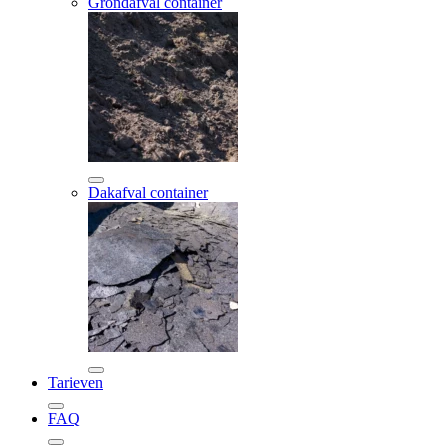
Grondafval container
Dakafval container
Tarieven
FAQ