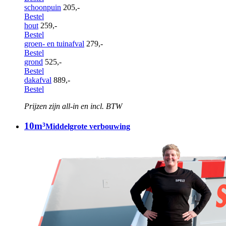
schoonpuin
205,-
Bestel
hout
259,-
Bestel
groen- en tuinafval
279,-
Bestel
grond
525,-
Bestel
dakafval
889,-
Bestel
Prijzen zijn all-in en incl. BTW
10m³
Middelgrote verbouwing