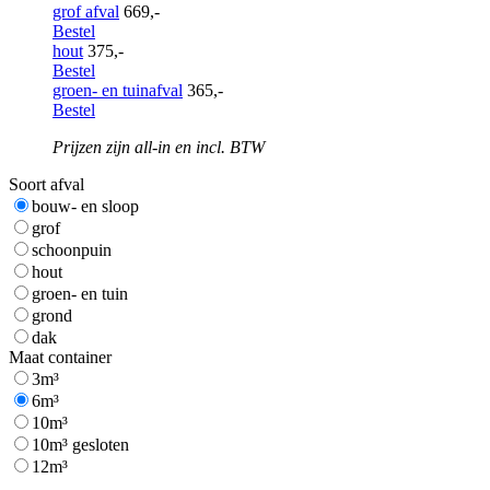
grof afval
669,-
Bestel
hout
375,-
Bestel
groen- en tuinafval
365,-
Bestel
Prijzen zijn all-in en incl. BTW
Soort afval
bouw- en sloop
grof
schoonpuin
hout
groen- en tuin
grond
dak
Maat container
3m³
6m³
10m³
10m³ gesloten
12m³