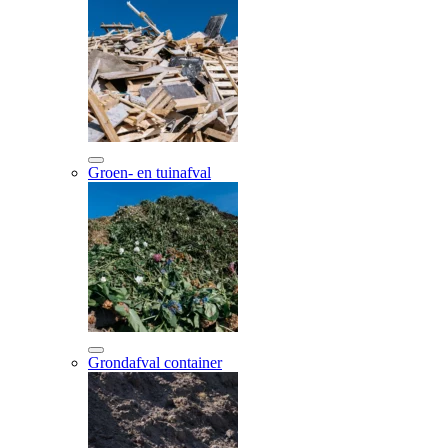
Groen- en tuinafval
Grondafval container