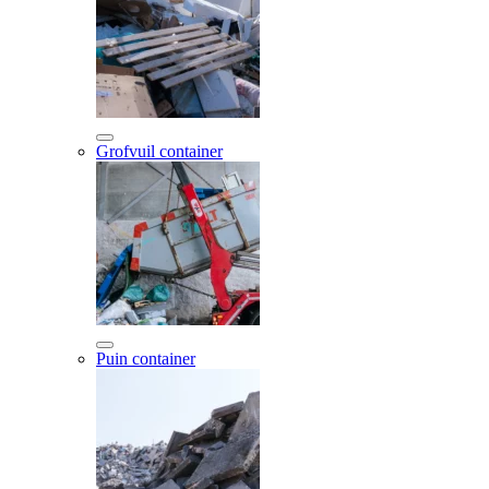
Grofvuil container
Puin container