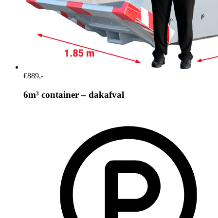
€889,-
6m³ container – dakafval