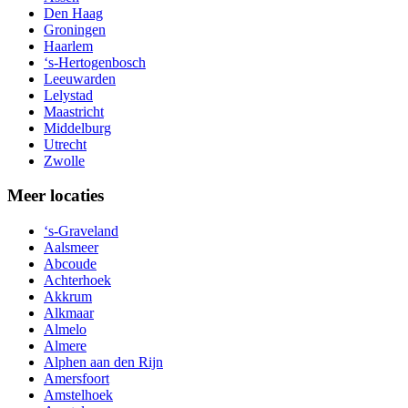
Den Haag
Groningen
Haarlem
‘s-Hertogenbosch
Leeuwarden
Lelystad
Maastricht
Middelburg
Utrecht
Zwolle
Meer locaties
‘s-Graveland
Aalsmeer
Abcoude
Achterhoek
Akkrum
Alkmaar
Almelo
Almere
Alphen aan den Rijn
Amersfoort
Amstelhoek