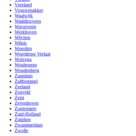
Vreeland
Vrouwenakker
Waalwijk
Waddinxveen
Waverveen
Werkhoven
Wijchen
Wilnis
Woerden
Woerdense Verlaat
Wolvega
Woubrugge
Woudenberg
Zaandam
Zaltbommel
Zeeland
Zegveld
Zeist
Zevenhoven
Zoetermeer
Zuid-Holland
Zutphen
Zwammerdam
Zwolle