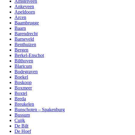
Amstelveen
Ankeveen
Apeldoorn
Arcen
Baambrugge
Baarn
Barendrecht
Barneveld
Benthuizen
Bergen
Berkel-Enschot
Bilthoven
Blaricum
Bodegraven
Boekel
Boskoop
Boxmeer
Boxtel
Breda
Breukelen
Bunschoten – Spakenburg
Bussum
Cuijk
De Bilt
De Hoef