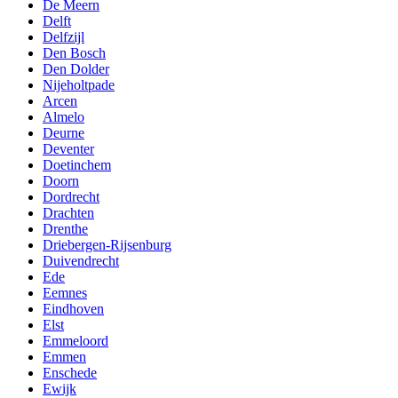
De Meern
Delft
Delfzijl
Den Bosch
Den Dolder
Nijeholtpade
Arcen
Almelo
Deurne
Deventer
Doetinchem
Doorn
Dordrecht
Drachten
Drenthe
Driebergen-Rijsenburg
Duivendrecht
Ede
Eemnes
Eindhoven
Elst
Emmeloord
Emmen
Enschede
Ewijk