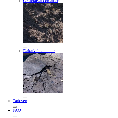
Grondafval container
Dakafval container
Tarieven
FAQ