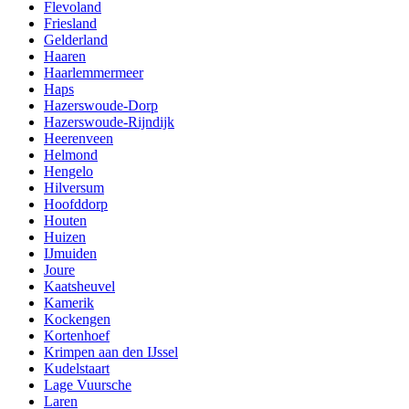
Flevoland
Friesland
Gelderland
Haaren
Haarlemmermeer
Haps
Hazerswoude-Dorp
Hazerswoude-Rijndijk
Heerenveen
Helmond
Hengelo
Hilversum
Hoofddorp
Houten
Huizen
IJmuiden
Joure
Kaatsheuvel
Kamerik
Kockengen
Kortenhoef
Krimpen aan den IJssel
Kudelstaart
Lage Vuursche
Laren