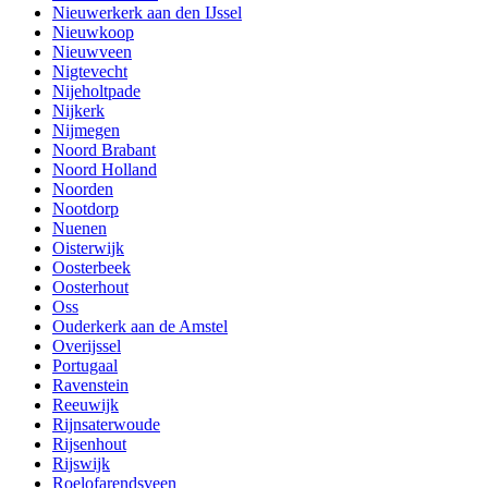
Nieuwerkerk aan den IJssel
Nieuwkoop
Nieuwveen
Nigtevecht
Nijeholtpade
Nijkerk
Nijmegen
Noord Brabant
Noord Holland
Noorden
Nootdorp
Nuenen
Oisterwijk
Oosterbeek
Oosterhout
Oss
Ouderkerk aan de Amstel
Overijssel
Portugaal
Ravenstein
Reeuwijk
Rijnsaterwoude
Rijsenhout
Rijswijk
Roelofarendsveen