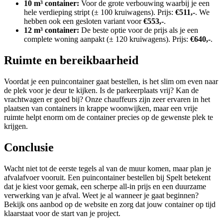
10 m³ container:
Voor de grote verbouwing waarbij je een
hele verdieping stript (± 100 kruiwagens). Prijs:
€511,-
. We
hebben ook een gesloten variant voor
€553,-
.
12 m³ container:
De beste optie voor de prijs als je een
complete woning aanpakt (± 120 kruiwagens). Prijs:
€640,-
.
Ruimte en bereikbaarheid
Voordat je een puincontainer gaat bestellen, is het slim om even naar
de plek voor je deur te kijken. Is de parkeerplaats vrij? Kan de
vrachtwagen er goed bij? Onze chauffeurs zijn zeer ervaren in het
plaatsen van containers in krappe woonwijken, maar een vrije
ruimte helpt enorm om de container precies op de gewenste plek te
krijgen.
Conclusie
Wacht niet tot de eerste tegels al van de muur komen, maar plan je
afvalafvoer vooruit. Een puincontainer bestellen bij Spelt betekent
dat je kiest voor gemak, een scherpe all-in prijs en een duurzame
verwerking van je afval. Weet je al wanneer je gaat beginnen?
Bekijk ons aanbod op de website en zorg dat jouw container op tijd
klaarstaat voor de start van je project.