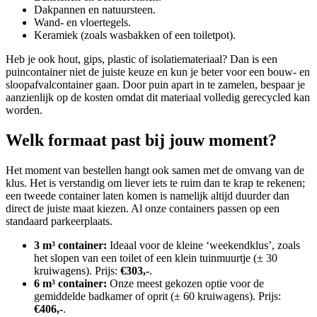
Dakpannen en natuursteen.
Wand- en vloertegels.
Keramiek (zoals wasbakken of een toiletpot).
Heb je ook hout, gips, plastic of isolatiemateriaal? Dan is een
puincontainer niet de juiste keuze en kun je beter voor een bouw- en
sloopafvalcontainer gaan. Door puin apart in te zamelen, bespaar je
aanzienlijk op de kosten omdat dit materiaal volledig gerecycled kan
worden.
Welk formaat past bij jouw moment?
Het moment van bestellen hangt ook samen met de omvang van de
klus. Het is verstandig om liever iets te ruim dan te krap te rekenen;
een tweede container laten komen is namelijk altijd duurder dan
direct de juiste maat kiezen. Al onze containers passen op een
standaard parkeerplaats.
3 m³ container:
Ideaal voor de kleine ‘weekendklus’, zoals
het slopen van een toilet of een klein tuinmuurtje (± 30
kruiwagens). Prijs:
€303,-
.
6 m³ container:
Onze meest gekozen optie voor de
gemiddelde badkamer of oprit (± 60 kruiwagens). Prijs:
€406,-
.