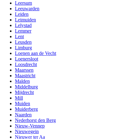
Leersum
Leeuwarden
Leiden
Leimuiden
Lelystad
Lemmer
Lent
Leusden
Limburg
Loenen aan de Vecht
Loenersloot
Loosdrecht
Maarssen
Maastricht
Malden
Middelburg
Mijdrecht
Mill
Muiden
Muiderberg
Naarden
Nederhorst den Berg
Nieuw-Vennep
Nieuwegein
Nieuwer ter Aa