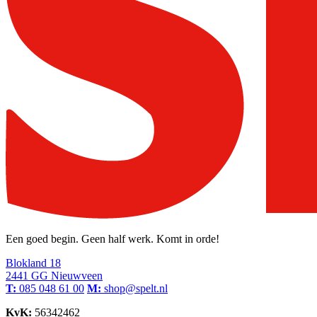
Een goed begin. Geen half werk. Komt in orde!
Blokland 18
2441 GG Nieuwveen
T:
085 048 61 00
M:
shop@spelt.nl
KvK:
56342462