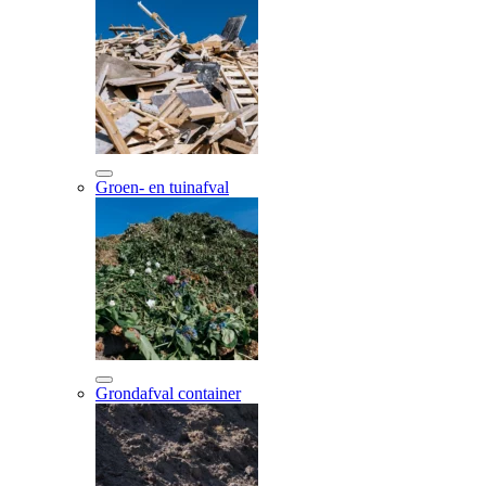
Groen- en tuinafval
Grondafval container