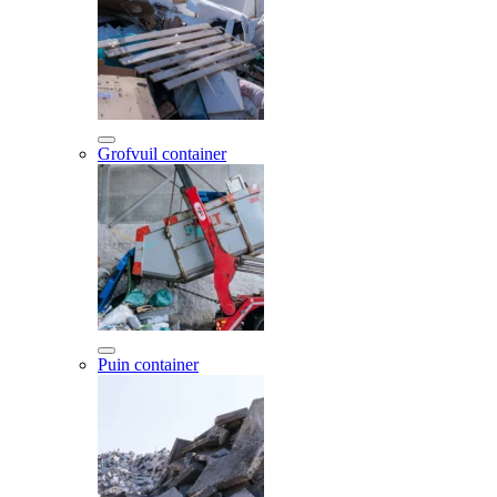
Grofvuil container
Puin container