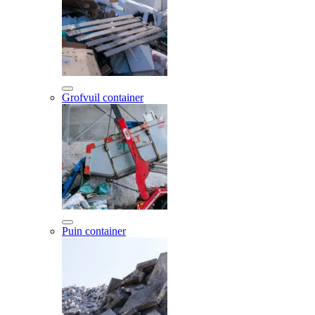
Grofvuil container
Puin container