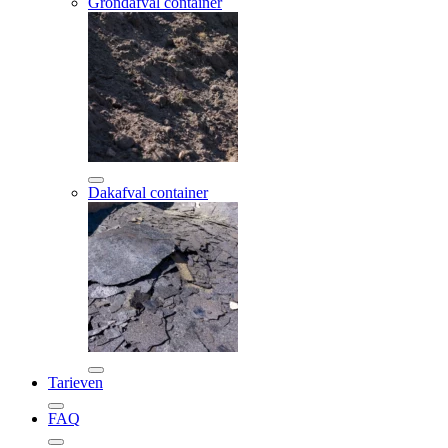
Grondafval container
Dakafval container
Tarieven
FAQ