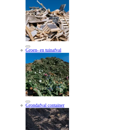
Groen- en tuinafval
Grondafval container