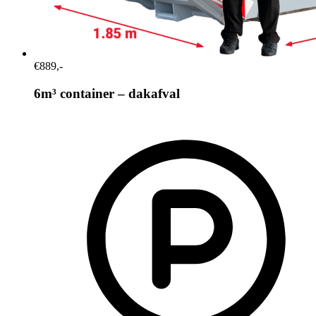
€889,-
6m³ container – dakafval