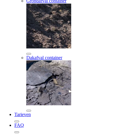
Grondafval container
Dakafval container
Tarieven
FAQ