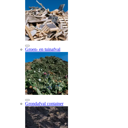
Groen- en tuinafval
Grondafval container