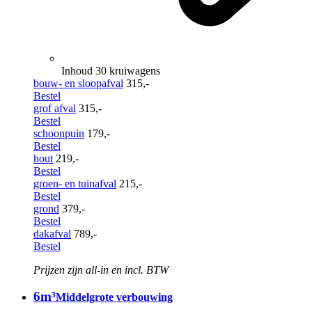
Inhoud 30 kruiwagens
bouw- en sloopafval
315,-
Bestel
grof afval
315,-
Bestel
schoonpuin
179,-
Bestel
hout
219,-
Bestel
groen- en tuinafval
215,-
Bestel
grond
379,-
Bestel
dakafval
789,-
Bestel
Prijzen zijn all-in en incl. BTW
6m³
Middelgrote verbouwing