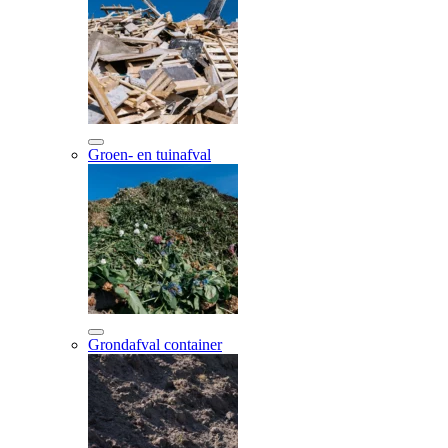
Groen- en tuinafval
Grondafval container