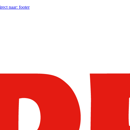
irect naar:
footer