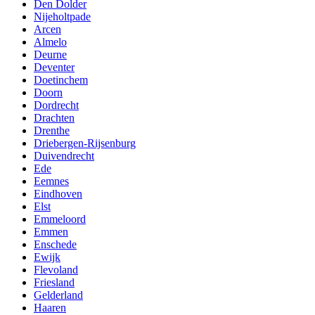
Den Dolder
Nijeholtpade
Arcen
Almelo
Deurne
Deventer
Doetinchem
Doorn
Dordrecht
Drachten
Drenthe
Driebergen-Rijsenburg
Duivendrecht
Ede
Eemnes
Eindhoven
Elst
Emmeloord
Emmen
Enschede
Ewijk
Flevoland
Friesland
Gelderland
Haaren