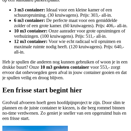
3 m3 container:
Ideaal voor een kleine kamer of een
schuuropruiming. (30 kruiwagens). Prijs: 303,- all-in.
6 m3 container:
De perfecte maat voor een gemiddelde
zolder of een grote kamer. (60 kruiwagens). Prijs: 406,- all-in.
10 m3 container:
Onze aanrader voor grote opruimingen of
verhuizingen. (100 kruiwagens). Prijs: 511,- all-in.
12 m3 container:
Voor wie echt radicaal wil opruimen en
maximale ruimte nodig heeft. (120 kruiwagens). Prijs: 640,-
all-in.
Heb je spullen die anderen nog kunnen gebruiken of woon je in een
drukke buurt? Onze
10 m3 gesloten container
voor 553,- zorgt
ervoor dat onbevoegden geen afval in jouw container gooien en dat
je spullen veilig en droog blijven.
Een frisse start begint hier
Grofvuil afvoeren hoeft geen hoofdpijnproject te zijn. Door slim te
plannen en de juiste container te kiezen, is die berg rommel binnen
no-time verdwenen. Zo geniet je sneller van een opgeruimd huis en
een frisse start.