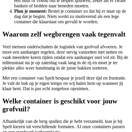
een buur of vriend om te helpen sjouwen, zeker als er zware
banken of bedden naar beneden moeten.
Plan je moment:
Bestel je container zo dat hij er staat op de
dag dat je begint. Niets werkt zo motiverend als een lege
container die klaarstaat om gevuld te worden.
Waarom zelf wegbrengen vaak tegenvalt
Veel mensen onderschatten de logistiek van grofvuil afvoeren. Je
moet een aanhanger regelen, deze stevig vastzetten met netten en
vaak meerdere keren rijden omdat een aanhanger snel vol zit. Bij de
milieustraat sta je op zaterdag vaak lang in de rij en moet je ter
plekke alles weer handmatig in de juiste bakken sorteren.
Met een container van Spelt bespaar je jezelf deze tijd en frustratie.
Je vult de bak op je eigen tempo en wij halen hem op wanneer jij
klaar bent. Dat is pas echt zorgeloos opruimen.
Welke container is geschikt voor jouw
grofvuil?
Afhankelijk van de berg spullen die je hebt verzameld, kun je bij
Spelt kiezen uit verschillende formaten. Al onze containers passen
op een standaard parkeerplaats: