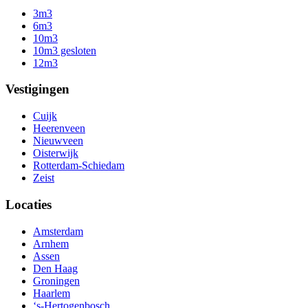
3m3
6m3
10m3
10m3 gesloten
12m3
Vestigingen
Cuijk
Heerenveen
Nieuwveen
Oisterwijk
Rotterdam-Schiedam
Zeist
Locaties
Amsterdam
Arnhem
Assen
Den Haag
Groningen
Haarlem
‘s-Hertogenbosch