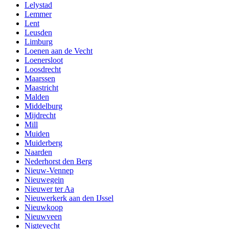
Lelystad
Lemmer
Lent
Leusden
Limburg
Loenen aan de Vecht
Loenersloot
Loosdrecht
Maarssen
Maastricht
Malden
Middelburg
Mijdrecht
Mill
Muiden
Muiderberg
Naarden
Nederhorst den Berg
Nieuw-Vennep
Nieuwegein
Nieuwer ter Aa
Nieuwerkerk aan den IJssel
Nieuwkoop
Nieuwveen
Nigtevecht