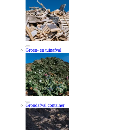
Groen- en tuinafval
Grondafval container