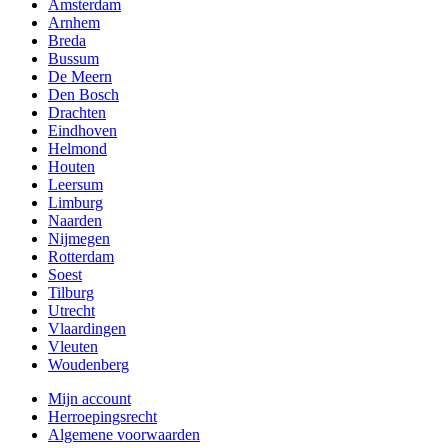
Amsterdam
Arnhem
Breda
Bussum
De Meern
Den Bosch
Drachten
Eindhoven
Helmond
Houten
Leersum
Limburg
Naarden
Nijmegen
Rotterdam
Soest
Tilburg
Utrecht
Vlaardingen
Vleuten
Woudenberg
Mijn account
Herroepingsrecht
Algemene voorwaarden