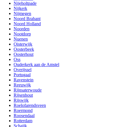
Nijeholtpade
Nijkerk
Nijmegen
Noord Brabant
Noord Holland
Noorden
Nootdorp
Nuenen
Oisterwijk
Oosterbeek
Oosterhout
Oss
Ouderkerk aan de Amstel
Overijssel
Portugaal
Ravenstein
Reeuwijk
Rijnsaterwoude
Rijsenhout
Rijswijk
Roelofarendsveen
Roermond
Roosendaal
Rotterdam
Schaijk