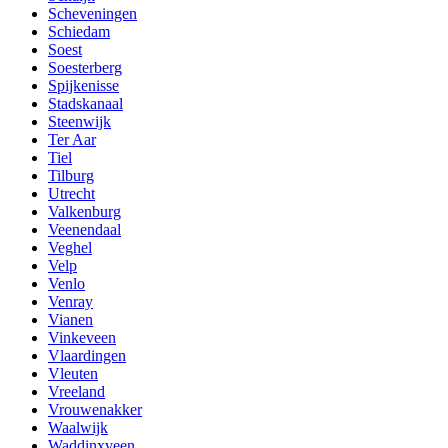
Scheveningen
Schiedam
Soest
Soesterberg
Spijkenisse
Stadskanaal
Steenwijk
Ter Aar
Tiel
Tilburg
Utrecht
Valkenburg
Veenendaal
Veghel
Velp
Venlo
Venray
Vianen
Vinkeveen
Vlaardingen
Vleuten
Vreeland
Vrouwenakker
Waalwijk
Waddinxveen