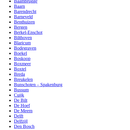
Baambrugge
Baarn
Barendrecht
Barneveld
Benthuizen
Bergen
Berkel-Enschot
Bilthoven
Blaricum
Bodegraven
Boekel
Boskoop
Boxmeer
Boxtel
Breda
Breukelen
Bunschoten – Spakenburg
Bussum
Cuijk
De Bilt
De Hoef
De Meern
Delft
Delfzijl
Den Bosch