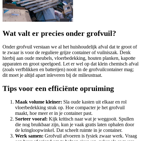
Wat valt er precies onder grofvuil?
Onder grofvuil verstaan we al het huishoudelijk afval dat te groot of
te zwaar is voor de reguliere grijze container of vuilniszak. Denk
hierbij aan oude meubels, vloerbedekking, houten planken, kapotte
apparaten en groot speelgoed. Let er wel op dat klein chemisch afval
(zoals verfblikken en batterijen) nooit in de grofvuilcontainer mag;
dit moet je altijd apart inleveren bij de milieustraat.
Tips voor een efficiënte opruiming
Maak volume kleiner:
Sla oude kasten uit elkaar en rol
vloerbedekking strak op. Hoe compacter je het grofvuil
maakt, hoe meer er in je container past.
Sorteer vooraf:
Kijk kritisch naar wat je weggooit. Spullen
die nog bruikbaar zijn, kun je vaak gratis laten ophalen door
de kringloopwinkel. Dat scheelt ruimte in je container.
Werk samen:
Grofvuil afvoeren is fysiek zwaar werk. Vraag