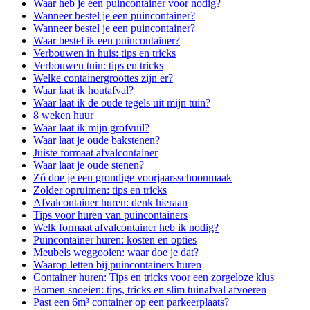
Waar heb je een puincontainer voor nodig?
Wanneer bestel je een puincontainer?
Wanneer bestel je een puincontainer?
Waar bestel ik een puincontainer?
Verbouwen in huis: tips en tricks
Verbouwen tuin: tips en tricks
Welke containergroottes zijn er?
Waar laat ik houtafval?
Waar laat ik de oude tegels uit mijn tuin?
8 weken huur
Waar laat ik mijn grofvuil?
Waar laat je oude bakstenen?
Juiste formaat afvalcontainer
Waar laat je oude stenen?
Zó doe je een grondige voorjaarsschoonmaak
Zolder opruimen: tips en tricks
Afvalcontainer huren: denk hieraan
Tips voor huren van puincontainers
Welk formaat afvalcontainer heb ik nodig?
Puincontainer huren: kosten en opties
Meubels weggooien: waar doe je dat?
Waarop letten bij puincontainers huren
Container huren: Tips en tricks voor een zorgeloze klus
Bomen snoeien: tips, tricks en slim tuinafval afvoeren
Past een 6m³ container op een parkeerplaats?