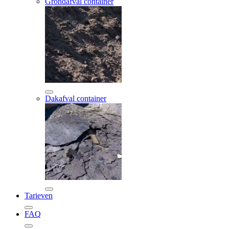
Grondafval container
Dakafval container
Tarieven
FAQ