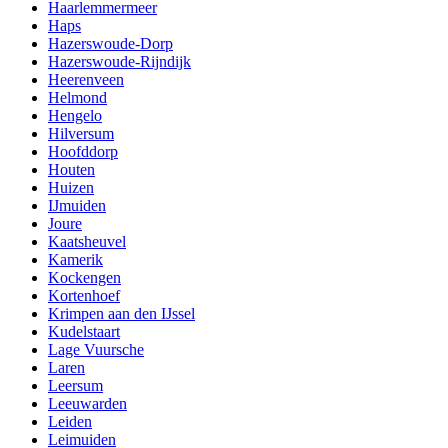
Haarlemmermeer
Haps
Hazerswoude-Dorp
Hazerswoude-Rijndijk
Heerenveen
Helmond
Hengelo
Hilversum
Hoofddorp
Houten
Huizen
IJmuiden
Joure
Kaatsheuvel
Kamerik
Kockengen
Kortenhoef
Krimpen aan den IJssel
Kudelstaart
Lage Vuursche
Laren
Leersum
Leeuwarden
Leiden
Leimuiden