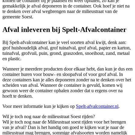
komen de container bij je plaatsen en weer ophalen, zo kan je
gemakkelijk je afval deponeren in de container. Ook hoef je niet na
te denken over afval wegbrengen naar de milieustraat van de
gemeente Soest.
Afval inleveren bij Spelt-Afvalcontainer
Bij Spelt-afvalcontainer kan je veel soorten afval kwijt, denk aan:
grof huishoudelijk afval, grof tuinafval, grof afval, papier en karton,
tuinafval, grofvuil, puin, grond, graszoden, snoeihout, zand, metaal
en plastic.
Wanneer je meerdere producten door elkaar hebt, dan kun je dus een
container huren voor bouw- en sloopafval of voor grof afval. In
deze containers kan je alles deponeren zonder na te denken over het
scheiden van afval. Wanneer de container is gevuld, komen wij
gewoon weer de container ophalen zonder dat u ergens over na
hoeft te denken.
Voor meer informatie kun je kijken op
Spelt-afvalcontainer.nl
.
Wil je toch nog naar de milieustraat Soest rijden?
Wil je toch nog naar de Milieustraat soest rijden voor het brengen
van je afval? Dan is het handig om goed te kijken wat je naar de
milieustraat mag brengen, sommige afvalsoorten worden namelijk