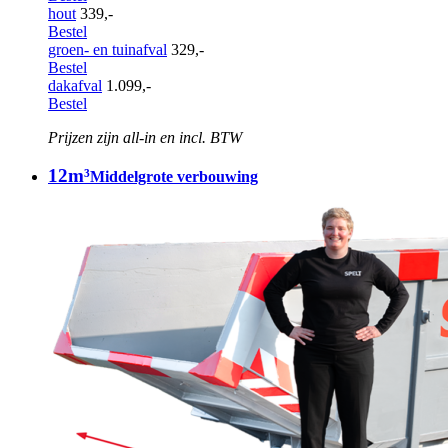
hout
339,-
Bestel
groen- en tuinafval
329,-
Bestel
dakafval
1.099,-
Bestel
Prijzen zijn all-in en incl. BTW
12m³
Middelgrote verbouwing