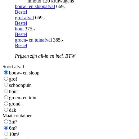
Inhoud 120 kruiwagens
bouw- en sloopafval
669,-
Bestel
grof afval
669,-
Bestel
hout
375,-
Bestel
groen- en tuinafval
365,-
Bestel
Prijzen zijn all-in en incl. BTW
Soort afval
bouw- en sloop
grof
schoonpuin
hout
groen- en tuin
grond
dak
Maat container
3m³
6m³
10m³