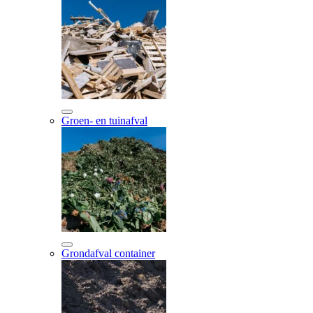
Groen- en tuinafval
Grondafval container