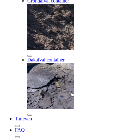
Grondafval container
Dakafval container
Tarieven
FAQ