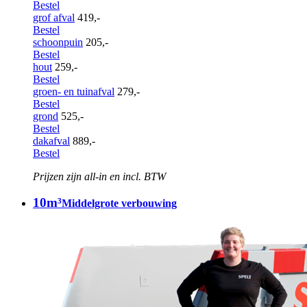
Bestel
grof afval
419,-
Bestel
schoonpuin
205,-
Bestel
hout
259,-
Bestel
groen- en tuinafval
279,-
Bestel
grond
525,-
Bestel
dakafval
889,-
Bestel
Prijzen zijn all-in en incl. BTW
10m³
Middelgrote verbouwing