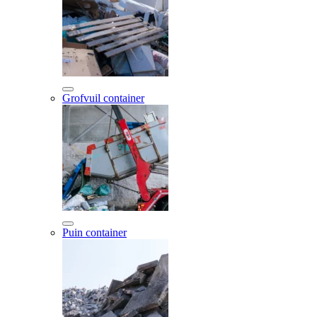
Grofvuil container
Puin container