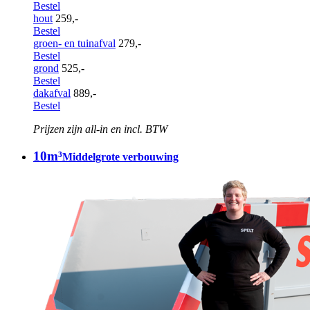
Bestel
hout
259,-
Bestel
groen- en tuinafval
279,-
Bestel
grond
525,-
Bestel
dakafval
889,-
Bestel
Prijzen zijn all-in en incl. BTW
10m³
Middelgrote verbouwing