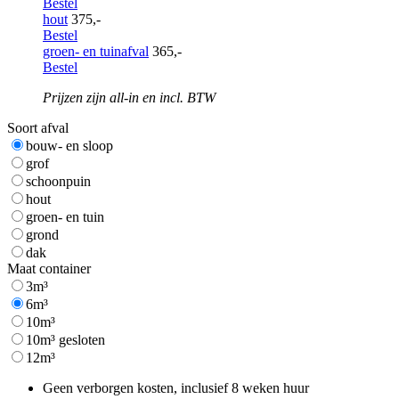
Bestel
hout
375,-
Bestel
groen- en tuinafval
365,-
Bestel
Prijzen zijn all-in en incl. BTW
Soort afval
bouw- en sloop
grof
schoonpuin
hout
groen- en tuin
grond
dak
Maat container
3m³
6m³
10m³
10m³ gesloten
12m³
Geen verborgen kosten, inclusief 8 weken huur