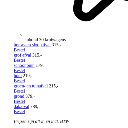
Inhoud 30 kruiwagens
bouw- en sloopafval
315,-
Bestel
grof afval
315,-
Bestel
schoonpuin
179,-
Bestel
hout
219,-
Bestel
groen- en tuinafval
215,-
Bestel
grond
379,-
Bestel
dakafval
789,-
Bestel
Prijzen zijn all-in en incl. BTW