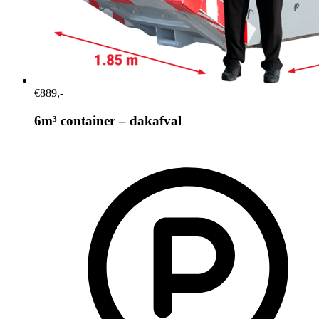
€889,-
6m³ container – dakafval