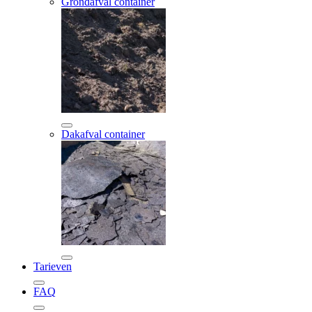
Grondafval container
Dakafval container
Tarieven
FAQ