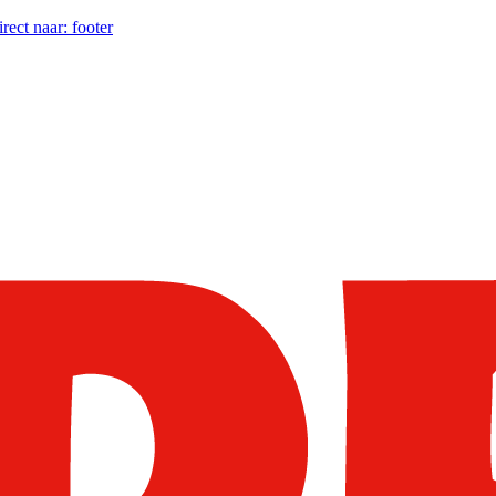
irect naar:
footer