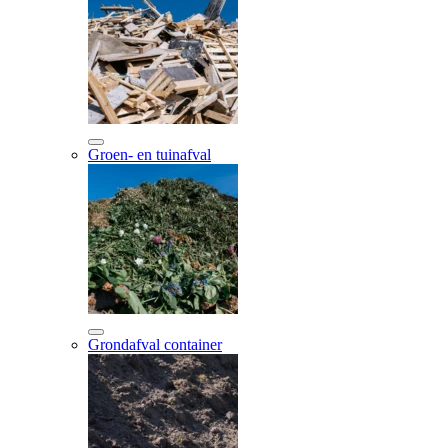
Groen- en tuinafval
Grondafval container