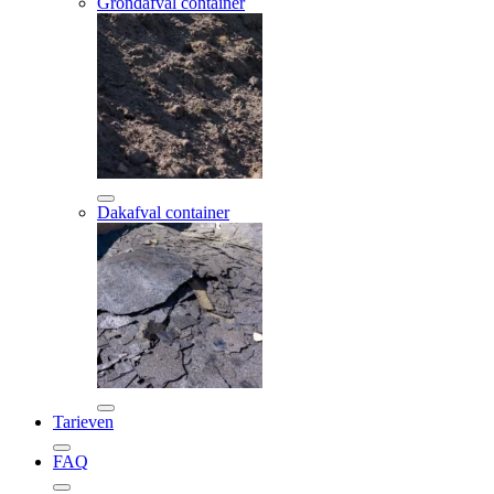
Grondafval container
Dakafval container
Tarieven
FAQ