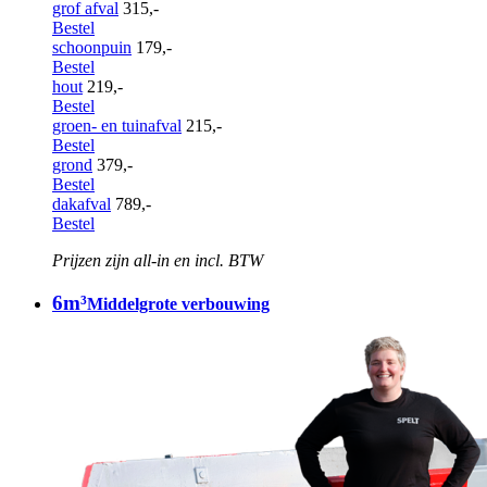
grof afval
315,-
Bestel
schoonpuin
179,-
Bestel
hout
219,-
Bestel
groen- en tuinafval
215,-
Bestel
grond
379,-
Bestel
dakafval
789,-
Bestel
Prijzen zijn all-in en incl. BTW
6m³
Middelgrote verbouwing