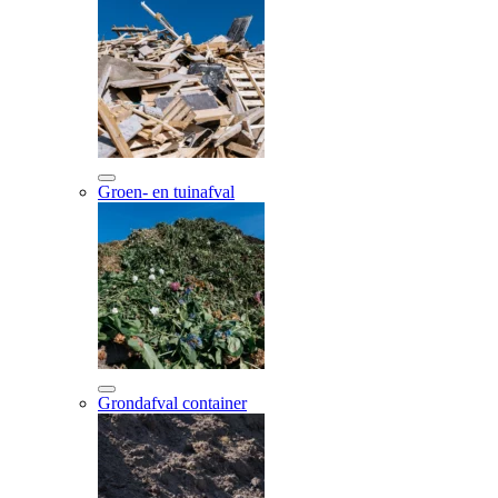
Groen- en tuinafval
Grondafval container