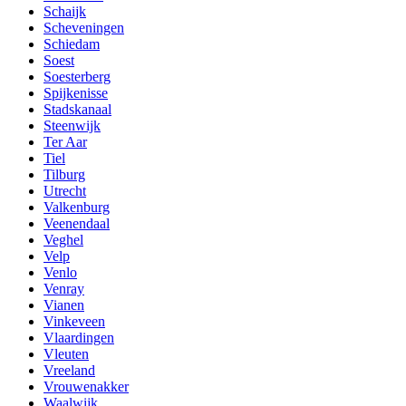
Schaijk
Scheveningen
Schiedam
Soest
Soesterberg
Spijkenisse
Stadskanaal
Steenwijk
Ter Aar
Tiel
Tilburg
Utrecht
Valkenburg
Veenendaal
Veghel
Velp
Venlo
Venray
Vianen
Vinkeveen
Vlaardingen
Vleuten
Vreeland
Vrouwenakker
Waalwijk