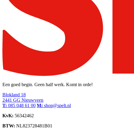
Een goed begin. Geen half werk. Komt in orde!
Blokland 18
2441 GG Nieuwveen
T:
085 048 61 00
M:
shop@spelt.nl
KvK:
56342462
BTW:
NL823728481B01