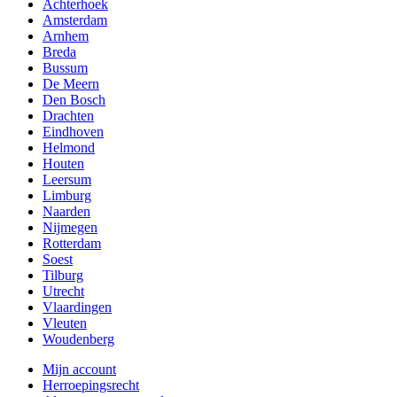
Achterhoek
Amsterdam
Arnhem
Breda
Bussum
De Meern
Den Bosch
Drachten
Eindhoven
Helmond
Houten
Leersum
Limburg
Naarden
Nijmegen
Rotterdam
Soest
Tilburg
Utrecht
Vlaardingen
Vleuten
Woudenberg
Mijn account
Herroepingsrecht