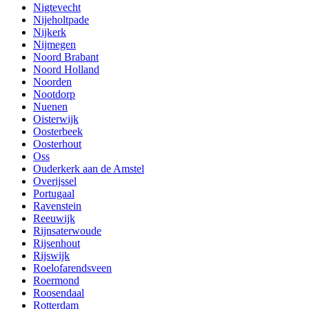
Nigtevecht
Nijeholtpade
Nijkerk
Nijmegen
Noord Brabant
Noord Holland
Noorden
Nootdorp
Nuenen
Oisterwijk
Oosterbeek
Oosterhout
Oss
Ouderkerk aan de Amstel
Overijssel
Portugaal
Ravenstein
Reeuwijk
Rijnsaterwoude
Rijsenhout
Rijswijk
Roelofarendsveen
Roermond
Roosendaal
Rotterdam