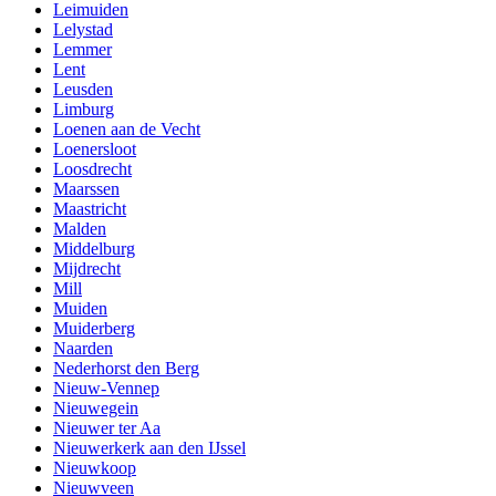
Leimuiden
Lelystad
Lemmer
Lent
Leusden
Limburg
Loenen aan de Vecht
Loenersloot
Loosdrecht
Maarssen
Maastricht
Malden
Middelburg
Mijdrecht
Mill
Muiden
Muiderberg
Naarden
Nederhorst den Berg
Nieuw-Vennep
Nieuwegein
Nieuwer ter Aa
Nieuwerkerk aan den IJssel
Nieuwkoop
Nieuwveen