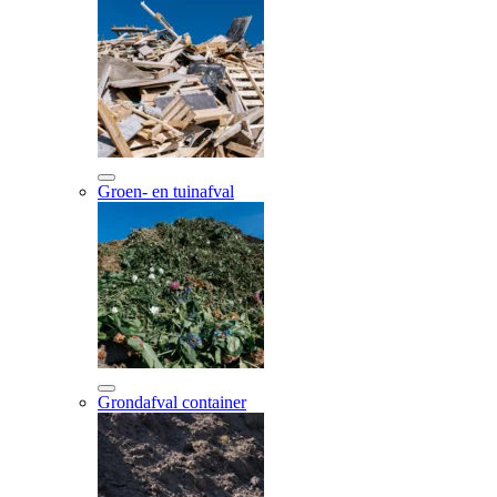
Groen- en tuinafval
Grondafval container