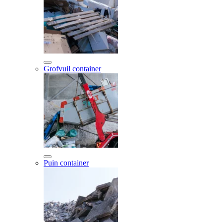
Grofvuil container
Puin container