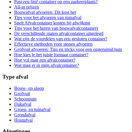
Past een 6m³ container op een parkeerplaats?
All-in prijzen
Bouwafval afvoeren: Dit kost het
Tips voor het afvoeren van tuinafval
Spelt Afvalcontainer kosten bij afwijking
Tips voor het huren van bouwafvalcontainers
De verschillende maten afvalcontainer uitgelegd
Wat zijn de voordelen van een gesloten container?
Effectieve methoden voor stenen afvoeren
Grofvuil afvoeren: Tips en tricks voor een opgeruimd huis
Hoe kies je het juiste formaat container?
Hoe vol mag een afvalcontainer?
Wat mag er in mijn afvalcontainer?
Type afval
Bouw- en sloop
Grofvuil
Schoonpuin
Dakafval
Groen- en tuinafval
Grondafval
Houtafval
Afmetingen