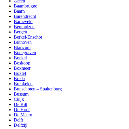
Arcen
Baambrugge
Baarn
Barendrecht
Barneveld
Benthuizen
Bergen
Berkel-Enschot
Bilthoven
Blaricum
Bodegraven
Boekel
Boskoop
Boxmeer
Boxtel
Breda
Breukelen
Bunschoten – Spakenburg
Bussum
Cuijk
De Bilt
De Hoef
De Meern
Delft
Delfzijl