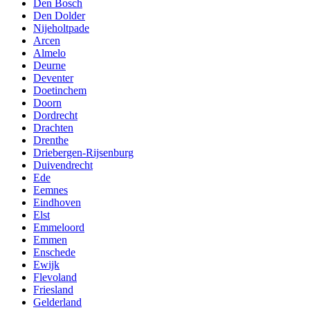
Den Bosch
Den Dolder
Nijeholtpade
Arcen
Almelo
Deurne
Deventer
Doetinchem
Doorn
Dordrecht
Drachten
Drenthe
Driebergen-Rijsenburg
Duivendrecht
Ede
Eemnes
Eindhoven
Elst
Emmeloord
Emmen
Enschede
Ewijk
Flevoland
Friesland
Gelderland