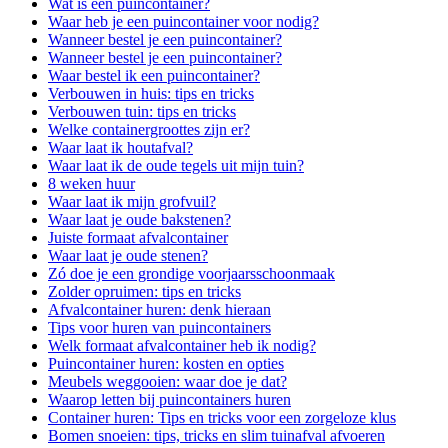
Wat is een puincontainer?
Waar heb je een puincontainer voor nodig?
Wanneer bestel je een puincontainer?
Wanneer bestel je een puincontainer?
Waar bestel ik een puincontainer?
Verbouwen in huis: tips en tricks
Verbouwen tuin: tips en tricks
Welke containergroottes zijn er?
Waar laat ik houtafval?
Waar laat ik de oude tegels uit mijn tuin?
8 weken huur
Waar laat ik mijn grofvuil?
Waar laat je oude bakstenen?
Juiste formaat afvalcontainer
Waar laat je oude stenen?
Zó doe je een grondige voorjaarsschoonmaak
Zolder opruimen: tips en tricks
Afvalcontainer huren: denk hieraan
Tips voor huren van puincontainers
Welk formaat afvalcontainer heb ik nodig?
Puincontainer huren: kosten en opties
Meubels weggooien: waar doe je dat?
Waarop letten bij puincontainers huren
Container huren: Tips en tricks voor een zorgeloze klus
Bomen snoeien: tips, tricks en slim tuinafval afvoeren