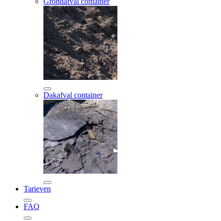
Grondafval container
Dakafval container
Tarieven
FAQ