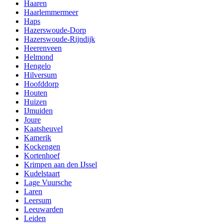
Haaren
Haarlemmermeer
Haps
Hazerswoude-Dorp
Hazerswoude-Rijndijk
Heerenveen
Helmond
Hengelo
Hilversum
Hoofddorp
Houten
Huizen
IJmuiden
Joure
Kaatsheuvel
Kamerik
Kockengen
Kortenhoef
Krimpen aan den IJssel
Kudelstaart
Lage Vuursche
Laren
Leersum
Leeuwarden
Leiden