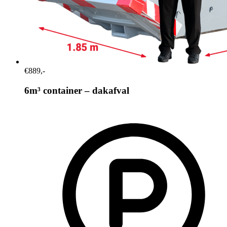
€889,-
6m³ container – dakafval