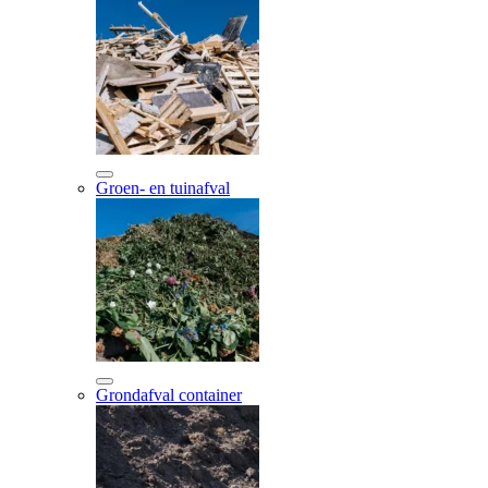
Groen- en tuinafval
Grondafval container