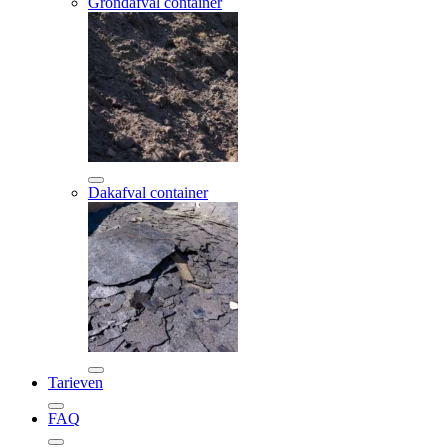
Grondafval container
Dakafval container
Tarieven
FAQ