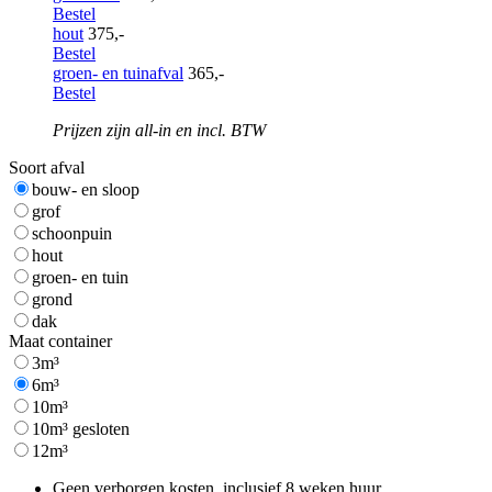
Bestel
hout
375,-
Bestel
groen- en tuinafval
365,-
Bestel
Prijzen zijn all-in en incl. BTW
Soort afval
bouw- en sloop
grof
schoonpuin
hout
groen- en tuin
grond
dak
Maat container
3m³
6m³
10m³
10m³ gesloten
12m³
Geen verborgen kosten, inclusief 8 weken huur