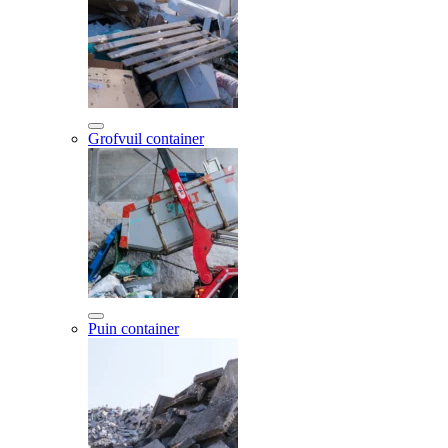
Grofvuil container
Puin container