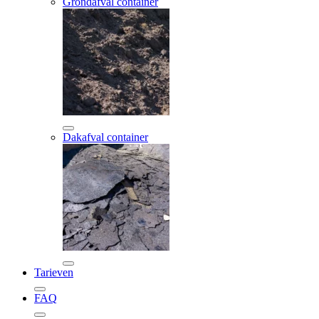
Grondafval container
Dakafval container
Tarieven
FAQ