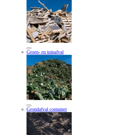
Groen- en tuinafval
Grondafval container