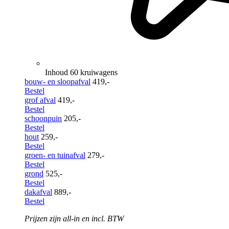
Inhoud 60 kruiwagens
bouw- en sloopafval
419,-
Bestel
grof afval
419,-
Bestel
schoonpuin
205,-
Bestel
hout
259,-
Bestel
groen- en tuinafval
279,-
Bestel
grond
525,-
Bestel
dakafval
889,-
Bestel
Prijzen zijn all-in en incl. BTW