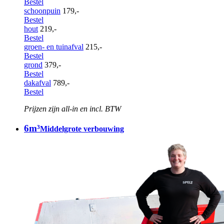
Bestel
schoonpuin
179,-
Bestel
hout
219,-
Bestel
groen- en tuinafval
215,-
Bestel
grond
379,-
Bestel
dakafval
789,-
Bestel
Prijzen zijn all-in en incl. BTW
6m³
Middelgrote verbouwing