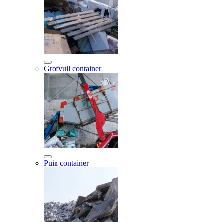
Grofvuil container
Puin container