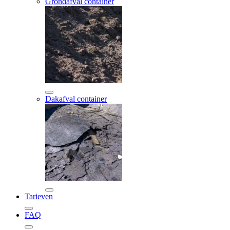
Grondafval container
Dakafval container
Tarieven
FAQ