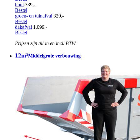
hout
339,-
Bestel
groen- en tuinafval
329,-
Bestel
dakafval
1.099,-
Bestel
Prijzen zijn all-in en incl. BTW
12m³
Middelgrote verbouwing