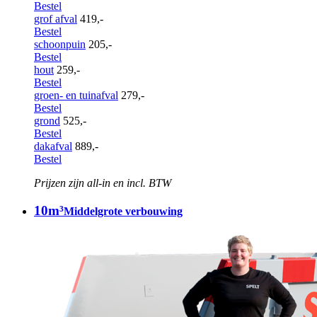
Bestel
grof afval
419,-
Bestel
schoonpuin
205,-
Bestel
hout
259,-
Bestel
groen- en tuinafval
279,-
Bestel
grond
525,-
Bestel
dakafval
889,-
Bestel
Prijzen zijn all-in en incl. BTW
10m³
Middelgrote verbouwing