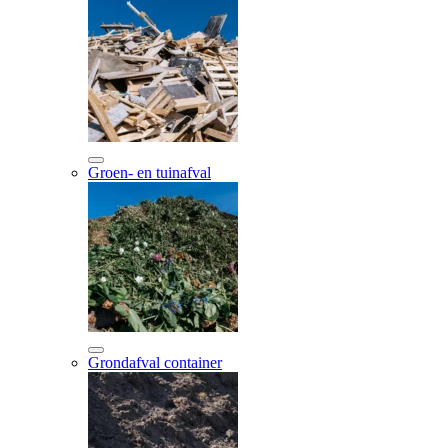
Groen- en tuinafval
Grondafval container