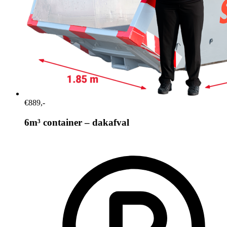
€889,-
6m³ container – dakafval