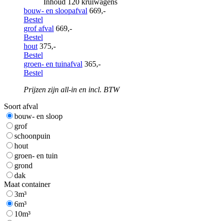
Inhoud 120 kruiwagens
bouw- en sloopafval
669,-
Bestel
grof afval
669,-
Bestel
hout
375,-
Bestel
groen- en tuinafval
365,-
Bestel
Prijzen zijn all-in en incl. BTW
Soort afval
bouw- en sloop
grof
schoonpuin
hout
groen- en tuin
grond
dak
Maat container
3m³
6m³
10m³