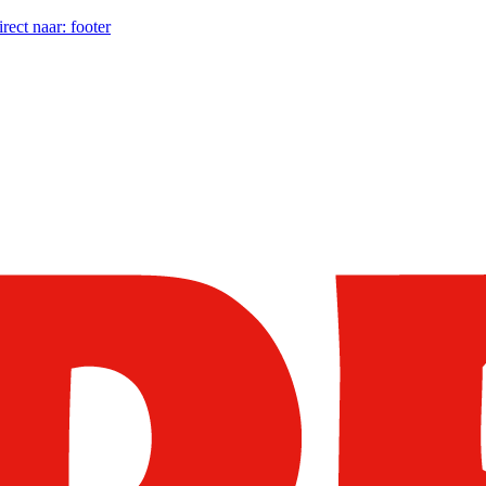
irect naar:
footer