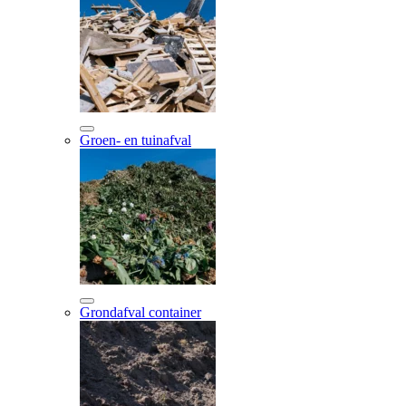
Groen- en tuinafval
Grondafval container