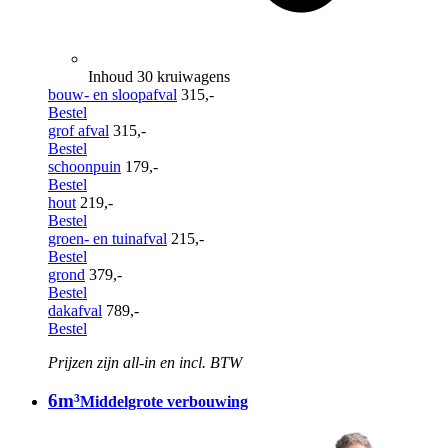
Inhoud 30 kruiwagens
bouw- en sloopafval
315,-
Bestel
grof afval
315,-
Bestel
schoonpuin
179,-
Bestel
hout
219,-
Bestel
groen- en tuinafval
215,-
Bestel
grond
379,-
Bestel
dakafval
789,-
Bestel
Prijzen zijn all-in en incl. BTW
6m³
Middelgrote verbouwing