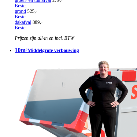
groen- en tuinafval
279,-
Bestel
grond
525,-
Bestel
dakafval
889,-
Bestel
Prijzen zijn all-in en incl. BTW
10m³
Middelgrote verbouwing