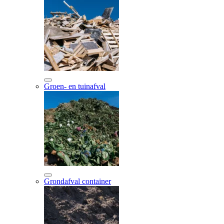
Groen- en tuinafval
Grondafval container