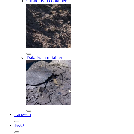
Grondafval container
Dakafval container
Tarieven
FAQ