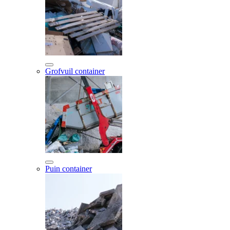
Grofvuil container
Puin container