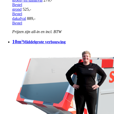
groen- en tuinafval
279,-
Bestel
grond
525,-
Bestel
dakafval
889,-
Bestel
Prijzen zijn all-in en incl. BTW
10m³
Middelgrote verbouwing