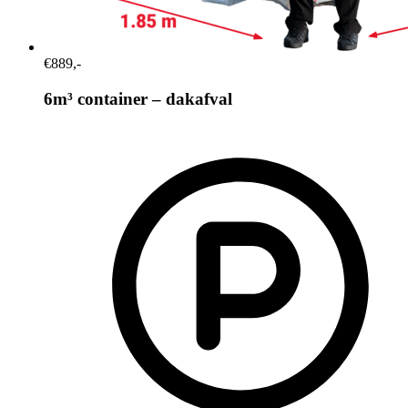
€889,-
6m³ container – dakafval