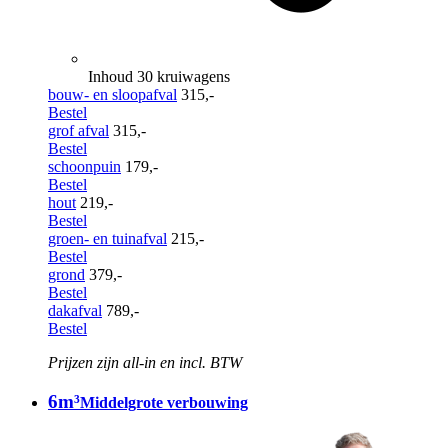
Inhoud 30 kruiwagens
bouw- en sloopafval
315,-
Bestel
grof afval
315,-
Bestel
schoonpuin
179,-
Bestel
hout
219,-
Bestel
groen- en tuinafval
215,-
Bestel
grond
379,-
Bestel
dakafval
789,-
Bestel
Prijzen zijn all-in en incl. BTW
6m³
Middelgrote verbouwing