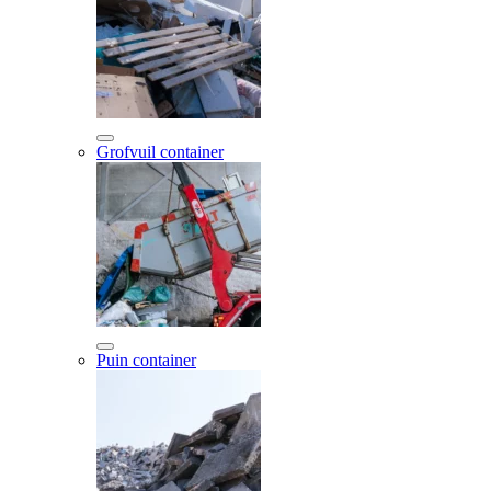
Grofvuil container
Puin container