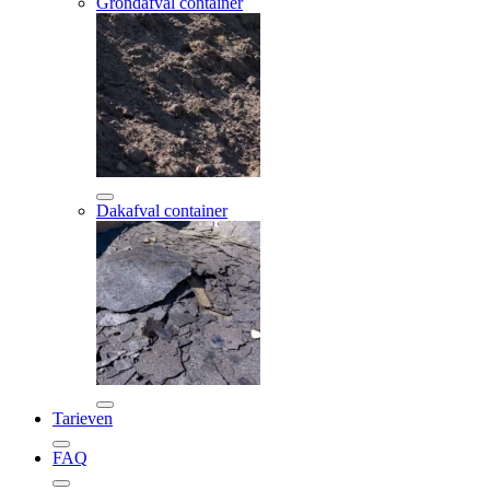
Grondafval container
Dakafval container
Tarieven
FAQ