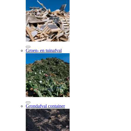
Groen- en tuinafval
Grondafval container