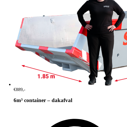
€889,-
6m³ container – dakafval