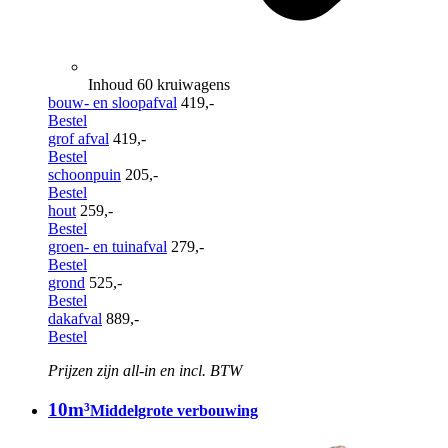
Inhoud 60 kruiwagens
bouw- en sloopafval
419,-
Bestel
grof afval
419,-
Bestel
schoonpuin
205,-
Bestel
hout
259,-
Bestel
groen- en tuinafval
279,-
Bestel
grond
525,-
Bestel
dakafval
889,-
Bestel
Prijzen zijn all-in en incl. BTW
10m³
Middelgrote verbouwing