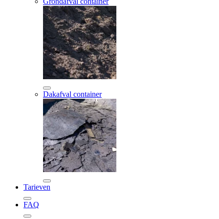
Grondafval container
Dakafval container
Tarieven
FAQ