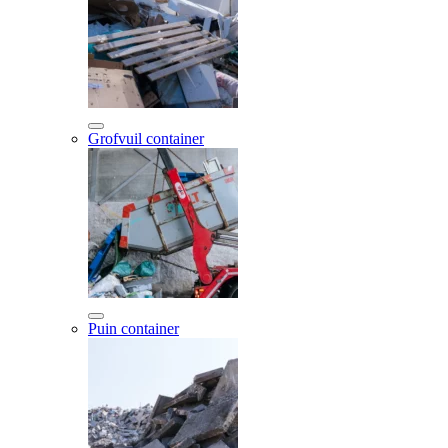
Grofvuil container
Puin container