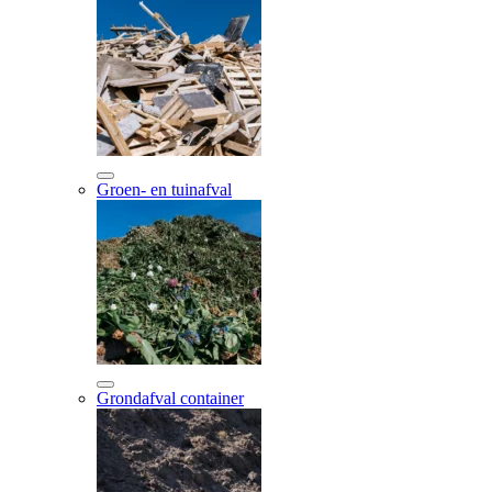
Groen- en tuinafval
Grondafval container