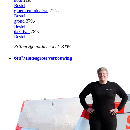
hout
219,-
Bestel
groen- en tuinafval
215,-
Bestel
grond
379,-
Bestel
dakafval
789,-
Bestel
Prijzen zijn all-in en incl. BTW
6m³
Middelgrote verbouwing