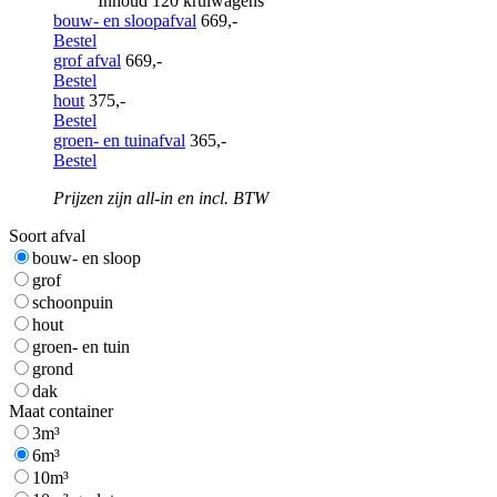
Inhoud 120 kruiwagens
bouw- en sloopafval
669,-
Bestel
grof afval
669,-
Bestel
hout
375,-
Bestel
groen- en tuinafval
365,-
Bestel
Prijzen zijn all-in en incl. BTW
Soort afval
bouw- en sloop
grof
schoonpuin
hout
groen- en tuin
grond
dak
Maat container
3m³
6m³
10m³