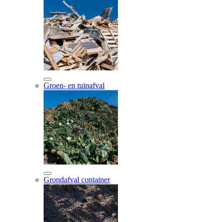
Groen- en tuinafval
Grondafval container