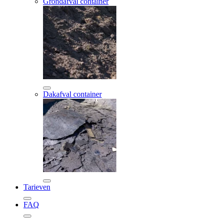
Grondafval container
Dakafval container
Tarieven
FAQ