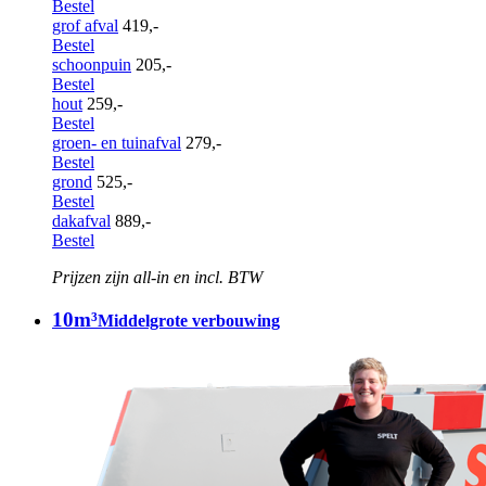
Bestel
grof afval
419,-
Bestel
schoonpuin
205,-
Bestel
hout
259,-
Bestel
groen- en tuinafval
279,-
Bestel
grond
525,-
Bestel
dakafval
889,-
Bestel
Prijzen zijn all-in en incl. BTW
10m³
Middelgrote verbouwing