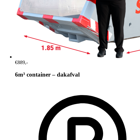
€889,-
6m³ container – dakafval