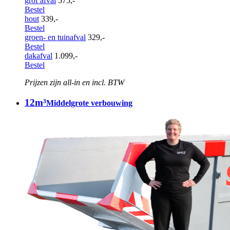
grof afval
575,-
Bestel
hout
339,-
Bestel
groen- en tuinafval
329,-
Bestel
dakafval
1.099,-
Bestel
Prijzen zijn all-in en incl. BTW
12m³
Middelgrote verbouwing