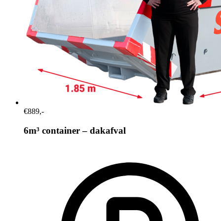
€889,-
6m³ container – dakafval