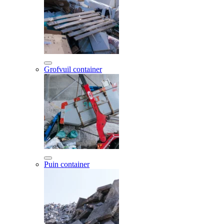
Grofvuil container
Puin container