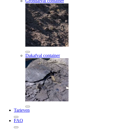
Grondafval container
Dakafval container
Tarieven
FAQ