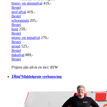
bouw- en sloopafval
419,-
Bestel
grof afval
419,-
Bestel
schoonpuin
205,-
Bestel
hout
259,-
Bestel
groen- en tuinafval
279,-
Bestel
grond
525,-
Bestel
dakafval
889,-
Bestel
Prijzen zijn all-in en incl. BTW
10m³
Middelgrote verbouwing