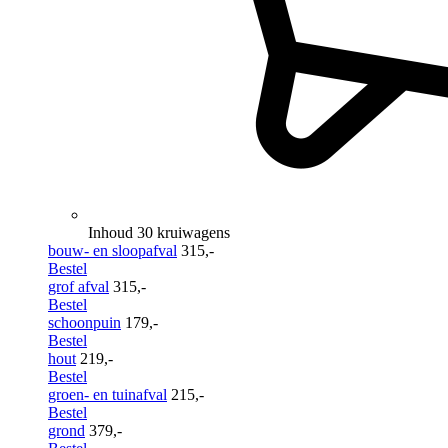
Inhoud 30 kruiwagens
bouw- en sloopafval
315,-
Bestel
grof afval
315,-
Bestel
schoonpuin
179,-
Bestel
hout
219,-
Bestel
groen- en tuinafval
215,-
Bestel
grond
379,-