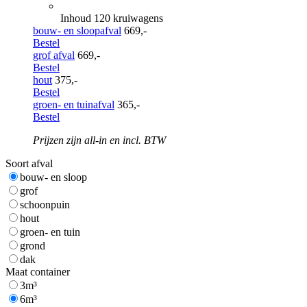
Inhoud 120 kruiwagens
bouw- en sloopafval
669,-
Bestel
grof afval
669,-
Bestel
hout
375,-
Bestel
groen- en tuinafval
365,-
Bestel
Prijzen zijn all-in en incl. BTW
Soort afval
bouw- en sloop
grof
schoonpuin
hout
groen- en tuin
grond
dak
Maat container
3m³
6m³