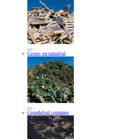
Groen- en tuinafval
Grondafval container