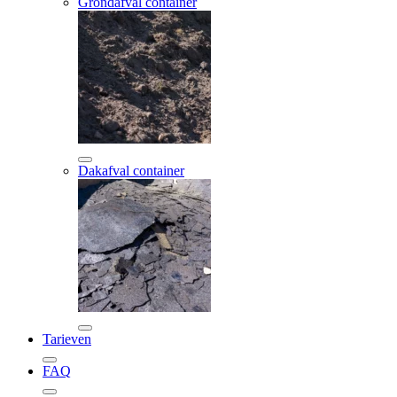
Grondafval container
Dakafval container
Tarieven
FAQ