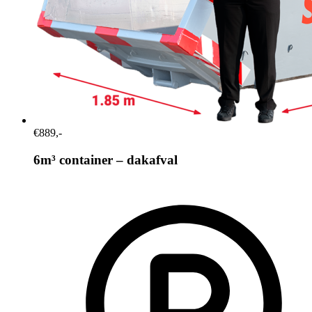
€889,-
6m³ container – dakafval