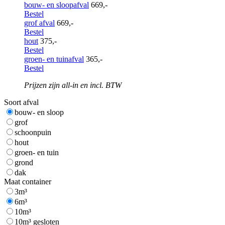
bouw- en sloopafval
669,-
Bestel
grof afval
669,-
Bestel
hout
375,-
Bestel
groen- en tuinafval
365,-
Bestel
Prijzen zijn all-in en incl. BTW
Soort afval
bouw- en sloop
grof
schoonpuin
hout
groen- en tuin
grond
dak
Maat container
3m³
6m³
10m³
10m³ gesloten