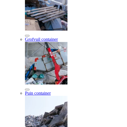
Grofvuil container
Puin container