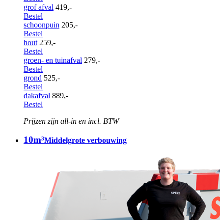
grof afval
419,-
Bestel
schoonpuin
205,-
Bestel
hout
259,-
Bestel
groen- en tuinafval
279,-
Bestel
grond
525,-
Bestel
dakafval
889,-
Bestel
Prijzen zijn all-in en incl. BTW
10m³
Middelgrote verbouwing