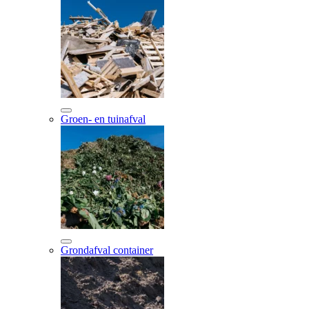
Groen- en tuinafval
Grondafval container