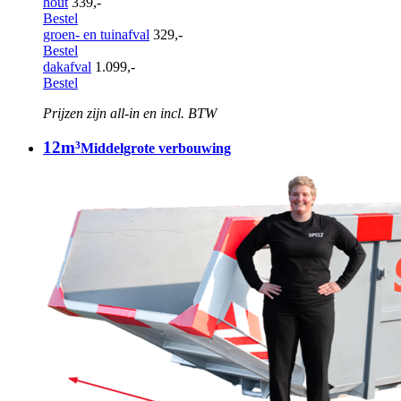
hout
339,-
Bestel
groen- en tuinafval
329,-
Bestel
dakafval
1.099,-
Bestel
Prijzen zijn all-in en incl. BTW
12m³
Middelgrote verbouwing