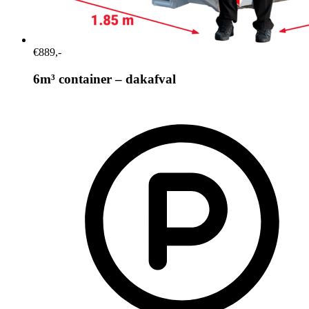
€889,-
6m³ container – dakafval