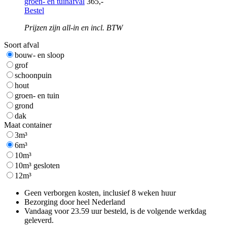
groen- en tuinafval
365,-
Bestel
Prijzen zijn all-in en incl. BTW
Soort afval
bouw- en sloop
grof
schoonpuin
hout
groen- en tuin
grond
dak
Maat container
3m³
6m³
10m³
10m³ gesloten
12m³
Geen verborgen kosten, inclusief 8 weken huur
Bezorging door heel Nederland
Vandaag voor 23.59 uur besteld, is de volgende werkdag
geleverd.