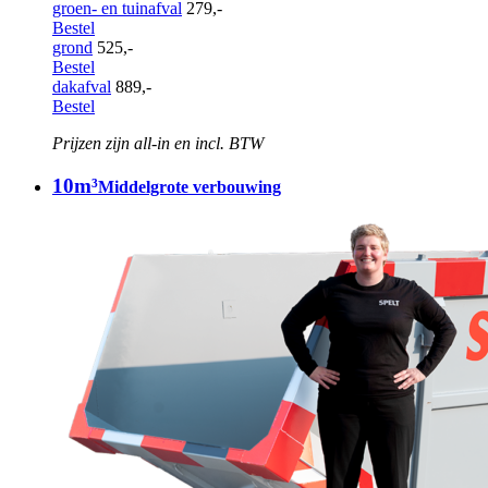
groen- en tuinafval
279,-
Bestel
grond
525,-
Bestel
dakafval
889,-
Bestel
Prijzen zijn all-in en incl. BTW
10m³
Middelgrote verbouwing