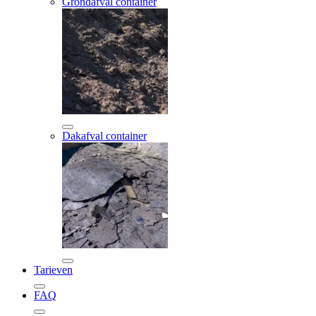
Grondafval container
Dakafval container
Tarieven
FAQ