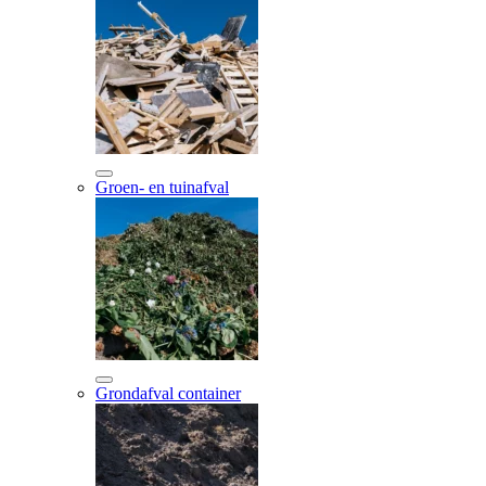
Groen- en tuinafval
Grondafval container