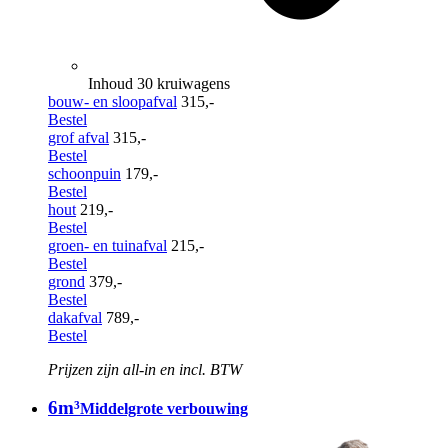
Inhoud 30 kruiwagens
bouw- en sloopafval
315,-
Bestel
grof afval
315,-
Bestel
schoonpuin
179,-
Bestel
hout
219,-
Bestel
groen- en tuinafval
215,-
Bestel
grond
379,-
Bestel
dakafval
789,-
Bestel
Prijzen zijn all-in en incl. BTW
6m³
Middelgrote verbouwing