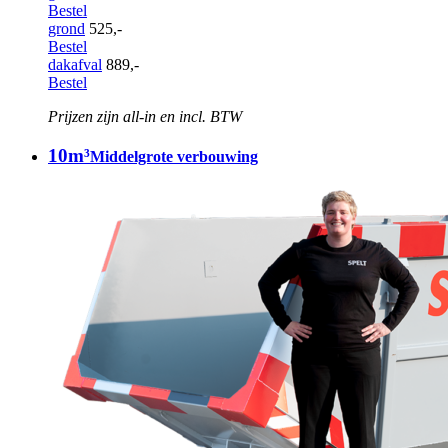
Bestel
grond
525,-
Bestel
dakafval
889,-
Bestel
Prijzen zijn all-in en incl. BTW
10m³
Middelgrote verbouwing