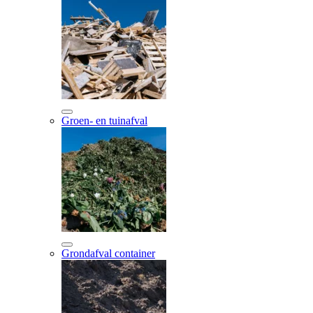
Groen- en tuinafval
Grondafval container