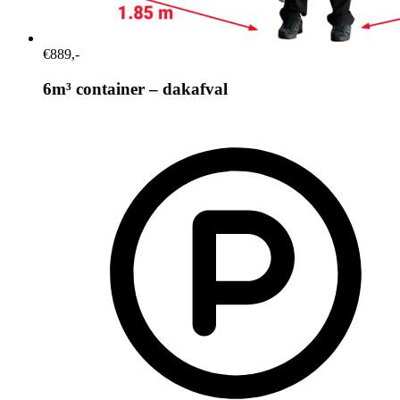
€889,-
6m³ container – dakafval