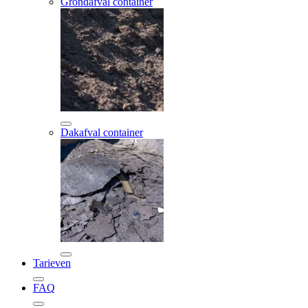
Grondafval container
Dakafval container
Tarieven
FAQ