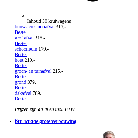
Inhoud 30 kruiwagens
bouw- en sloopafval
315,-
Bestel
grof afval
315,-
Bestel
schoonpuin
179,-
Bestel
hout
219,-
Bestel
groen- en tuinafval
215,-
Bestel
grond
379,-
Bestel
dakafval
789,-
Bestel
Prijzen zijn all-in en incl. BTW
6m³
Middelgrote verbouwing