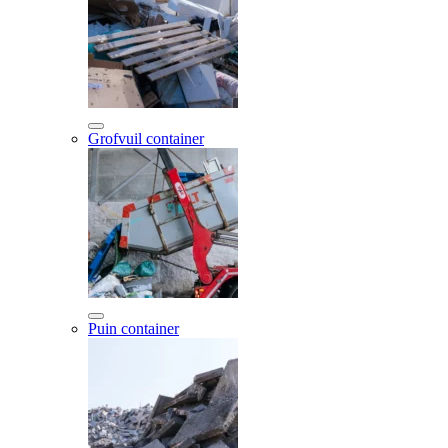
Grofvuil container
Puin container