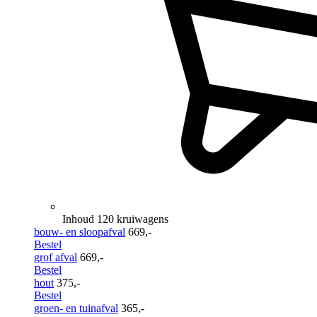
Inhoud 120 kruiwagens
bouw- en sloopafval
669,-
Bestel
grof afval
669,-
Bestel
hout
375,-
Bestel
groen- en tuinafval
365,-