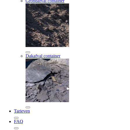
Grondafval container
Dakafval container
Tarieven
FAQ