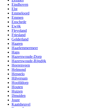
Eemnes
Eindhoven
Elst
Emmeloord
Emmen
Enschede
Ewijk
Flevoland
Friesland
Gelderland
Haaren
Haarlemmermeer
Haps
Hazerswoude-Dorp
Hazerswoude-Rijndijk
Heerenveen
Helmond
Hengelo
Hilversum
Hoofddorp
Houten
Huizen
IJmuiden
Joure
Kaatsheuvel