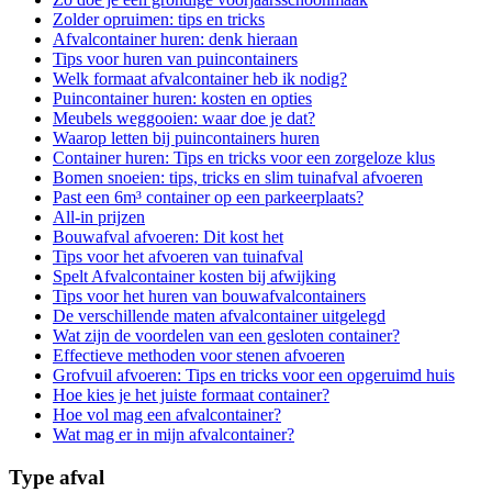
Zolder opruimen: tips en tricks
Afvalcontainer huren: denk hieraan
Tips voor huren van puincontainers
Welk formaat afvalcontainer heb ik nodig?
Puincontainer huren: kosten en opties
Meubels weggooien: waar doe je dat?
Waarop letten bij puincontainers huren
Container huren: Tips en tricks voor een zorgeloze klus
Bomen snoeien: tips, tricks en slim tuinafval afvoeren
Past een 6m³ container op een parkeerplaats?
All-in prijzen
Bouwafval afvoeren: Dit kost het
Tips voor het afvoeren van tuinafval
Spelt Afvalcontainer kosten bij afwijking
Tips voor het huren van bouwafvalcontainers
De verschillende maten afvalcontainer uitgelegd
Wat zijn de voordelen van een gesloten container?
Effectieve methoden voor stenen afvoeren
Grofvuil afvoeren: Tips en tricks voor een opgeruimd huis
Hoe kies je het juiste formaat container?
Hoe vol mag een afvalcontainer?
Wat mag er in mijn afvalcontainer?
Type afval