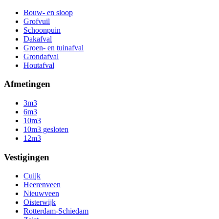
Bouw- en sloop
Grofvuil
Schoonpuin
Dakafval
Groen- en tuinafval
Grondafval
Houtafval
Afmetingen
3m3
6m3
10m3
10m3 gesloten
12m3
Vestigingen
Cuijk
Heerenveen
Nieuwveen
Oisterwijk
Rotterdam-Schiedam