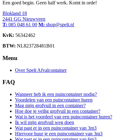
Een goed begin. Geen half werk. Komt in orde!
Blokland 18
2441 GG Nieuwveen
T:
085 048 61 00
M:
shop@spelt.nl
KvK:
56342462
BTW:
NL823728481B01
Menu
Over Spelt Afvalcontainer
FAQ
Wanneer heb ik een puincontainer nodig?
Voordelen van een puincontainer huren
Mag mijn grofvuil in een container?
Hoe doe je veilig grofvuil in een container?
Wat is het voordeel van een puincontainer huren?
Ik wil mijn grofvuil weg doen
Wat past er in een puincontainer van 3m3
Hiervoor huur je een puincontainer van 3m3
Wat past er in een puincontainer van 6m3