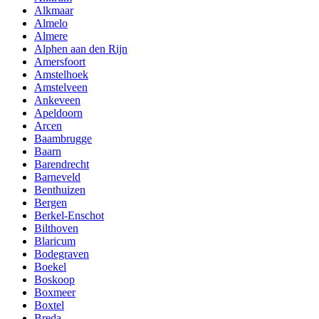
Alkmaar
Almelo
Almere
Alphen aan den Rijn
Amersfoort
Amstelhoek
Amstelveen
Ankeveen
Apeldoorn
Arcen
Baambrugge
Baarn
Barendrecht
Barneveld
Benthuizen
Bergen
Berkel-Enschot
Bilthoven
Blaricum
Bodegraven
Boekel
Boskoop
Boxmeer
Boxtel
Breda