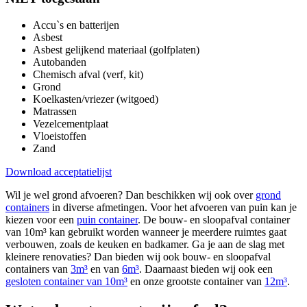
Accu`s en batterijen
Asbest
Asbest gelijkend materiaal (golfplaten)
Autobanden
Chemisch afval (verf, kit)
Grond
Koelkasten/vriezer (witgoed)
Matrassen
Vezelcementplaat
Vloeistoffen
Zand
Download acceptatielijst
Wil je wel grond afvoeren? Dan beschikken wij ook over
grond
containers
in diverse afmetingen. Voor het afvoeren van puin kan je
kiezen voor een
puin container
. De bouw- en sloopafval container
van 10m³ kan gebruikt worden wanneer je meerdere ruimtes gaat
verbouwen, zoals de keuken en badkamer. Ga je aan de slag met
kleinere renovaties? Dan bieden wij ook bouw- en sloopafval
containers van
3m³
en van
6m³
. Daarnaast bieden wij ook een
gesloten container van 10m³
en onze grootste container van
12m³
.