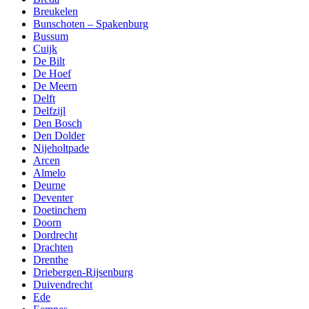
Breukelen
Bunschoten – Spakenburg
Bussum
Cuijk
De Bilt
De Hoef
De Meern
Delft
Delfzijl
Den Bosch
Den Dolder
Nijeholtpade
Arcen
Almelo
Deurne
Deventer
Doetinchem
Doorn
Dordrecht
Drachten
Drenthe
Driebergen-Rijsenburg
Duivendrecht
Ede