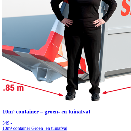
10m³ container – groen- en tuinafval
349,-
10m³ container
Groen- en tuinafval