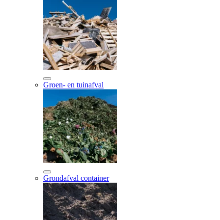
Groen- en tuinafval
Grondafval container