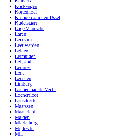
Kamerik
Kockengen
Kortenhoef
Krimpen aan den IJssel
Kudelstaart
Lage Vuursche
Laren
Leersum
Leeuwarden
Leiden
Leimuiden
Lelystad
Lemmer
Lent
Leusden
Limburg
Loenen aan de Vecht
Loenersloot
Loosdrecht
Maarssen
Maastricht
Malden
Middelburg
Mijdrecht
Mill