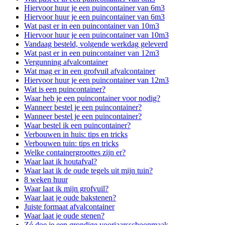
Hiervoor huur je een puincontainer van 6m3
Hiervoor huur je een puincontainer van 6m3
Wat past er in een puincontainer van 10m3
Hiervoor huur je een puincontainer van 10m3
Vandaag besteld, volgende werkdag geleverd
Wat past er in een puincontainer van 12m3
Vergunning afvalcontainer
Wat mag er in een grofvuil afvalcontainer
Hiervoor huur je een puincontainer van 12m3
Wat is een puincontainer?
Waar heb je een puincontainer voor nodig?
Wanneer bestel je een puincontainer?
Wanneer bestel je een puincontainer?
Waar bestel ik een puincontainer?
Verbouwen in huis: tips en tricks
Verbouwen tuin: tips en tricks
Welke containergroottes zijn er?
Waar laat ik houtafval?
Waar laat ik de oude tegels uit mijn tuin?
8 weken huur
Waar laat ik mijn grofvuil?
Waar laat je oude bakstenen?
Juiste formaat afvalcontainer
Waar laat je oude stenen?
Zó doe je een grondige voorjaarsschoonmaak