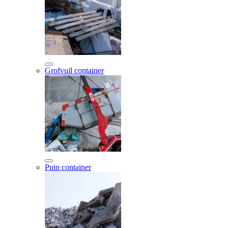
Grofvuil container
Puin container