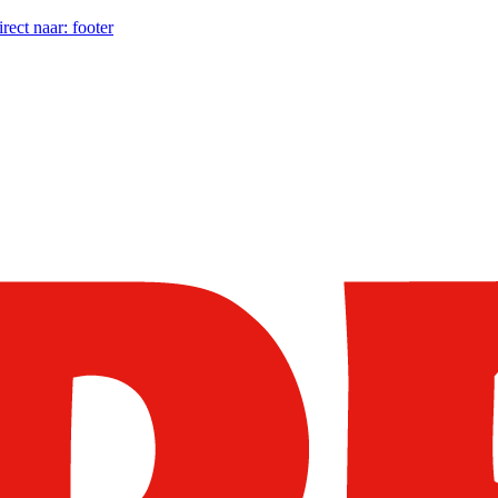
irect naar:
footer