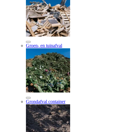
Groen- en tuinafval
Grondafval container