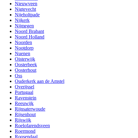
Nieuwveen
Nigtevecht
Nijeholtpade
Nijkerk
Nijmegen
Noord Brabant
Noord Holland
Noorden
Nootdorp
Nuenen
Oisterwijk
Oosterbeek
Oosterhout
Oss
Ouderkerk aan de Amstel
Overijssel
Portugaal
Ravenstein
Reeuwijk
Rijnsaterwoude
Rijsenhout
Rijswijk
Roelofarendsveen
Roermond
Roosendaal