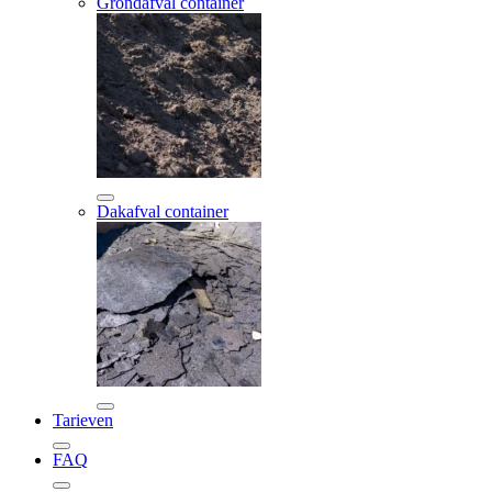
Grondafval container
Dakafval container
Tarieven
FAQ