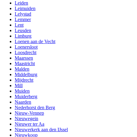
Leiden
Leimuiden
Lelystad
Lemmer
Lent
Leusden
Limburg
Loenen aan de Vecht
Loenersloot
Loosdrecht
Maarssen
Maastricht
Malden
Middelburg
Mijdrecht
Mill
Muiden
Muiderberg
Naarden
Nederhorst den Berg
Nieuw-Vennep
Nieuwegein
Nieuwer ter Aa
Nieuwerkerk aan den IJssel
Nieuwkoop