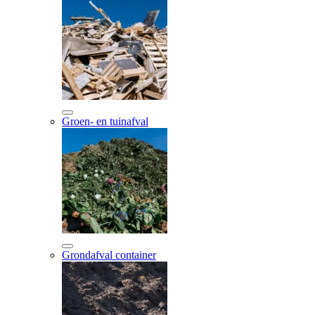
Groen- en tuinafval
Grondafval container