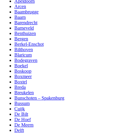
Apeldoorn
Arcen
Baambrugge
Baarn
Barendrecht
Barneveld
Benthuizen
Bergen
Berkel-Enschot
Bilthoven
Blaricum
Bodegraven
Boekel
Boskoop
Boxmeer
Boxtel
Breda
Breukelen
Bunschoten – Spakenburg
Bussum
Cuijk
De Bilt
De Hoef
De Meern
Delft