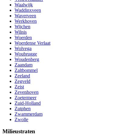
Waalwijk
Waddinxveen
Waverveen
Werkhoven
Wijchen
Wilnis
Woerden
Woerdense Verlaat
Wolvega
Woubrugge
Woudenberg
Zaandam
Zaltbommel
Zeeland
Zegveld
Zeist
Zevenhoven
Zoetermeer
Zuid-Holland
Zutphen
Zwammerdam
Zwolle
Milieustraten