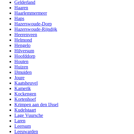
Gelderland
Haaren
Haarlemmermeer
Haps
Hazerswoude-Dorp
Hazerswoude-Rijndijk
Heerenveen
Helmond
Hengelo
Hilversum
Hoofddorp
Houten
Huizen
IJmuiden
Joure
Kaatsheuvel
Kamerik
Kockengen
Kortenhoef
Krimpen aan den IJssel
Kudelstaart
Lage Vuursche
Laren
Leersum
Leeuwarden