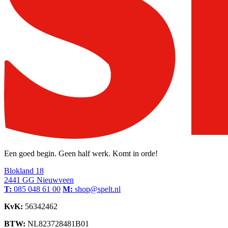
Een goed begin. Geen half werk. Komt in orde!
Blokland 18
2441 GG Nieuwveen
T:
085 048 61 00
M:
shop@spelt.nl
KvK:
56342462
BTW:
NL823728481B01