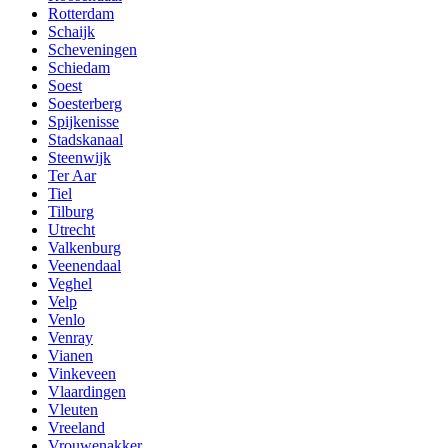
Rotterdam
Schaijk
Scheveningen
Schiedam
Soest
Soesterberg
Spijkenisse
Stadskanaal
Steenwijk
Ter Aar
Tiel
Tilburg
Utrecht
Valkenburg
Veenendaal
Veghel
Velp
Venlo
Venray
Vianen
Vinkeveen
Vlaardingen
Vleuten
Vreeland
Vrouwenakker