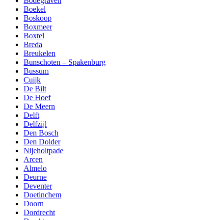
Bodegraven
Boekel
Boskoop
Boxmeer
Boxtel
Breda
Breukelen
Bunschoten – Spakenburg
Bussum
Cuijk
De Bilt
De Hoef
De Meern
Delft
Delfzijl
Den Bosch
Den Dolder
Nijeholtpade
Arcen
Almelo
Deurne
Deventer
Doetinchem
Doorn
Dordrecht