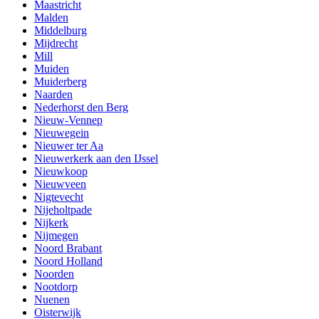
Maastricht
Malden
Middelburg
Mijdrecht
Mill
Muiden
Muiderberg
Naarden
Nederhorst den Berg
Nieuw-Vennep
Nieuwegein
Nieuwer ter Aa
Nieuwerkerk aan den IJssel
Nieuwkoop
Nieuwveen
Nigtevecht
Nijeholtpade
Nijkerk
Nijmegen
Noord Brabant
Noord Holland
Noorden
Nootdorp
Nuenen
Oisterwijk