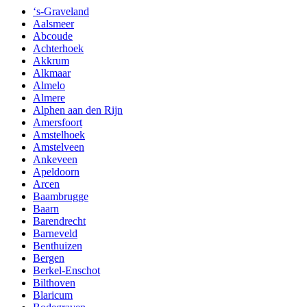
‘s-Graveland
Aalsmeer
Abcoude
Achterhoek
Akkrum
Alkmaar
Almelo
Almere
Alphen aan den Rijn
Amersfoort
Amstelhoek
Amstelveen
Ankeveen
Apeldoorn
Arcen
Baambrugge
Baarn
Barendrecht
Barneveld
Benthuizen
Bergen
Berkel-Enschot
Bilthoven
Blaricum