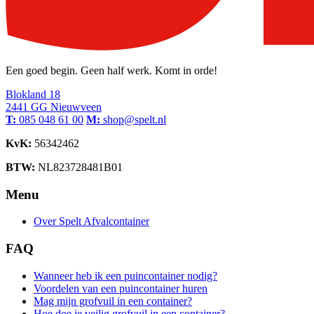
Een goed begin. Geen half werk. Komt in orde!
Blokland 18
2441 GG Nieuwveen
T:
085 048 61 00
M:
shop@spelt.nl
KvK:
56342462
BTW:
NL823728481B01
Menu
Over Spelt Afvalcontainer
FAQ
Wanneer heb ik een puincontainer nodig?
Voordelen van een puincontainer huren
Mag mijn grofvuil in een container?
Hoe doe je veilig grofvuil in een container?