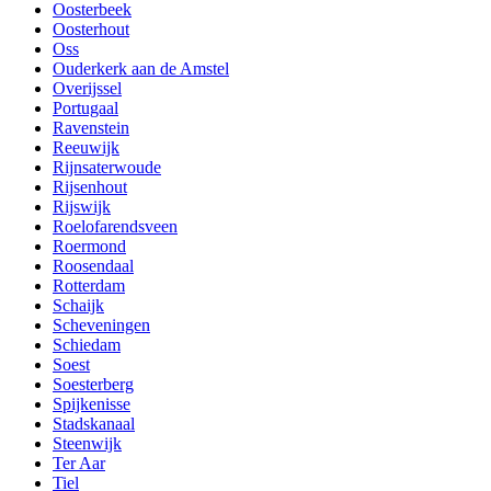
Oosterbeek
Oosterhout
Oss
Ouderkerk aan de Amstel
Overijssel
Portugaal
Ravenstein
Reeuwijk
Rijnsaterwoude
Rijsenhout
Rijswijk
Roelofarendsveen
Roermond
Roosendaal
Rotterdam
Schaijk
Scheveningen
Schiedam
Soest
Soesterberg
Spijkenisse
Stadskanaal
Steenwijk
Ter Aar
Tiel