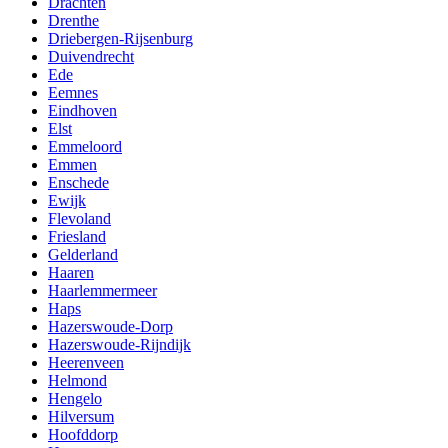
Drachten
Drenthe
Driebergen-Rijsenburg
Duivendrecht
Ede
Eemnes
Eindhoven
Elst
Emmeloord
Emmen
Enschede
Ewijk
Flevoland
Friesland
Gelderland
Haaren
Haarlemmermeer
Haps
Hazerswoude-Dorp
Hazerswoude-Rijndijk
Heerenveen
Helmond
Hengelo
Hilversum
Hoofddorp