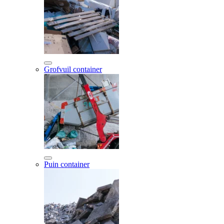
Grofvuil container
Puin container