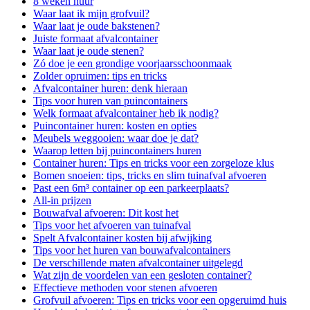
8 weken huur
Waar laat ik mijn grofvuil?
Waar laat je oude bakstenen?
Juiste formaat afvalcontainer
Waar laat je oude stenen?
Zó doe je een grondige voorjaarsschoonmaak
Zolder opruimen: tips en tricks
Afvalcontainer huren: denk hieraan
Tips voor huren van puincontainers
Welk formaat afvalcontainer heb ik nodig?
Puincontainer huren: kosten en opties
Meubels weggooien: waar doe je dat?
Waarop letten bij puincontainers huren
Container huren: Tips en tricks voor een zorgeloze klus
Bomen snoeien: tips, tricks en slim tuinafval afvoeren
Past een 6m³ container op een parkeerplaats?
All-in prijzen
Bouwafval afvoeren: Dit kost het
Tips voor het afvoeren van tuinafval
Spelt Afvalcontainer kosten bij afwijking
Tips voor het huren van bouwafvalcontainers
De verschillende maten afvalcontainer uitgelegd
Wat zijn de voordelen van een gesloten container?
Effectieve methoden voor stenen afvoeren
Grofvuil afvoeren: Tips en tricks voor een opgeruimd huis