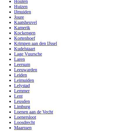
Houten
Huizen
IJmuiden
Joure
Kaatsheuvel
Kamerik
Kockengen
Kortenhoef
Krimpen aan den IJssel
Kudelstaart
Lage Vuursche
Laren
Leersum
Leeuwarden
Leiden
Leimuiden
Lelystad
Lemmer
Lent
Leusden
Limburg
Loenen aan de Vecht
Loenersloot
Loosdrecht
Maarssen