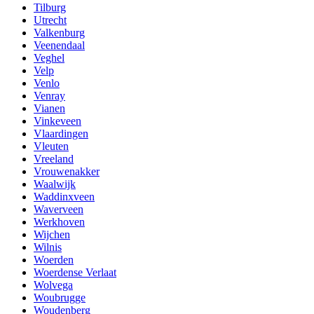
Tilburg
Utrecht
Valkenburg
Veenendaal
Veghel
Velp
Venlo
Venray
Vianen
Vinkeveen
Vlaardingen
Vleuten
Vreeland
Vrouwenakker
Waalwijk
Waddinxveen
Waverveen
Werkhoven
Wijchen
Wilnis
Woerden
Woerdense Verlaat
Wolvega
Woubrugge
Woudenberg