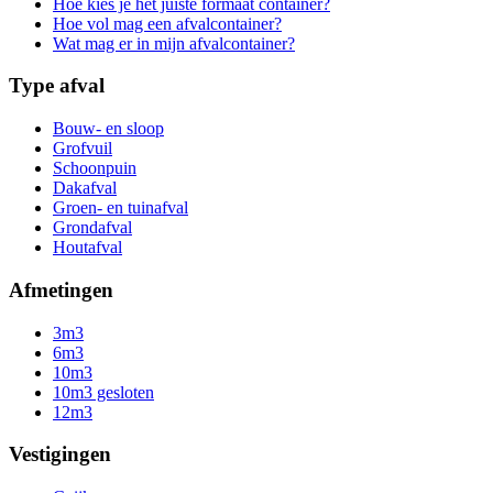
Hoe kies je het juiste formaat container?
Hoe vol mag een afvalcontainer?
Wat mag er in mijn afvalcontainer?
Type afval
Bouw- en sloop
Grofvuil
Schoonpuin
Dakafval
Groen- en tuinafval
Grondafval
Houtafval
Afmetingen
3m3
6m3
10m3
10m3 gesloten
12m3
Vestigingen