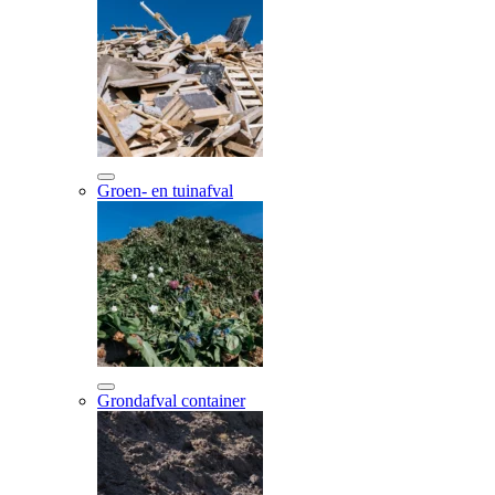
Groen- en tuinafval
Grondafval container