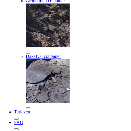
Grondafval container
Dakafval container
Tarieven
FAQ