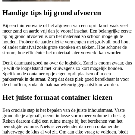
Handige tips bij grond afvoeren
Bij een tuinrenovatie of het afgraven van een oprit komt vaak veel
meer zand en aarde vrij dan je vooraf inschat. Een belangrijke eerste
tip bij grond afvoeren is om het materiaal zo schoon mogelijk te
houden. Probeer de aarde niet te vermengen met grofvuil, oud hout
of ander tuinafval zoals grote stronken en takken. Hoe schoner de
stroom, hoe efficiënter het materiaal later verwerkt kan worden.
Denk daarnaast goed na over de logistiek. Zand is enorm zwaar, dus
je wilt de loopafstand met kruiwagens zo kort mogelijk houden.
Spelt kan de container op je eigen oprit plaatsen of in een
parkeervak in de straat. Zorg dat deze plek goed bereikbaar is voor
de chauffeur, zodat de bak nauwkeurig geplaatst kan worden.
Het juiste formaat container kiezen
Een cruciale stap is het bepalen van de juiste inhoudsmaat. Vaste
grond die je afgraaft, neemt in losse vorm meer volume in beslag.
Reken daarom altijd een ruime marge bij het berekenen van het
benodigde volume. Niets is vervelender dan een container die
halverwege de klus al vol zit. Om aan elke vraag te voldoen, biedt