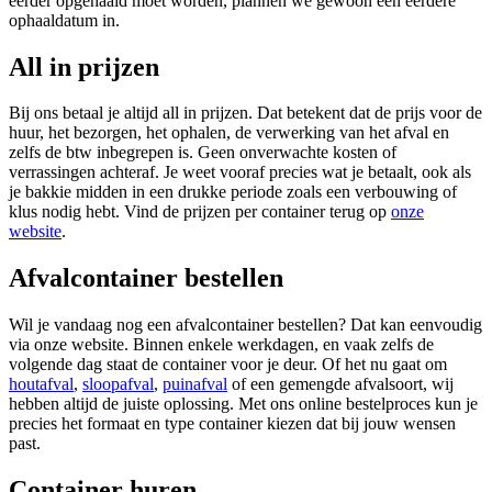
eerder opgehaald moet worden, plannen we gewoon een eerdere
ophaaldatum in.
All in prijzen
Bij ons betaal je altijd all in prijzen. Dat betekent dat de prijs voor de
huur, het bezorgen, het ophalen, de verwerking van het afval en
zelfs de btw inbegrepen is. Geen onverwachte kosten of
verrassingen achteraf. Je weet vooraf precies wat je betaalt, ook als
je bakkie midden in een drukke periode zoals een verbouwing of
klus nodig hebt. Vind de prijzen per container terug op
onze
website
.
Afvalcontainer bestellen
Wil je vandaag nog een afvalcontainer bestellen? Dat kan eenvoudig
via onze website. Binnen enkele werkdagen, en vaak zelfs de
volgende dag staat de container voor je deur. Of het nu gaat om
houtafval
,
sloopafval
,
puinafval
of een gemengde afvalsoort, wij
hebben altijd de juiste oplossing. Met ons online bestelproces kun je
precies het formaat en type container kiezen dat bij jouw wensen
past.
Container huren