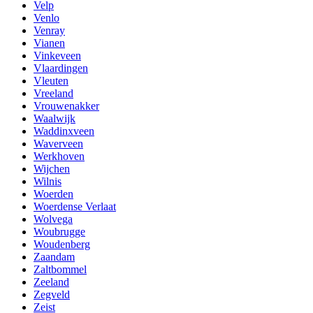
Velp
Venlo
Venray
Vianen
Vinkeveen
Vlaardingen
Vleuten
Vreeland
Vrouwenakker
Waalwijk
Waddinxveen
Waverveen
Werkhoven
Wijchen
Wilnis
Woerden
Woerdense Verlaat
Wolvega
Woubrugge
Woudenberg
Zaandam
Zaltbommel
Zeeland
Zegveld
Zeist