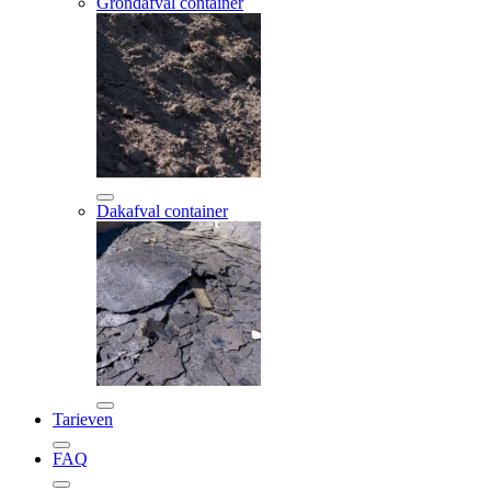
Grondafval container
Dakafval container
Tarieven
FAQ