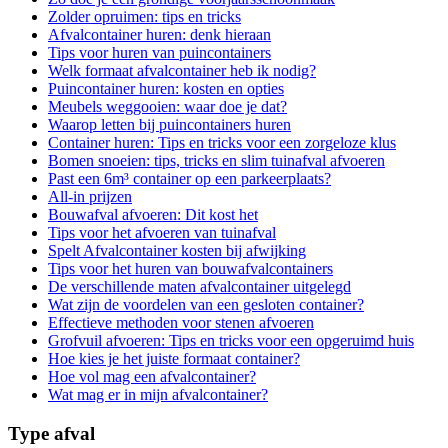
Zolder opruimen: tips en tricks
Afvalcontainer huren: denk hieraan
Tips voor huren van puincontainers
Welk formaat afvalcontainer heb ik nodig?
Puincontainer huren: kosten en opties
Meubels weggooien: waar doe je dat?
Waarop letten bij puincontainers huren
Container huren: Tips en tricks voor een zorgeloze klus
Bomen snoeien: tips, tricks en slim tuinafval afvoeren
Past een 6m³ container op een parkeerplaats?
All-in prijzen
Bouwafval afvoeren: Dit kost het
Tips voor het afvoeren van tuinafval
Spelt Afvalcontainer kosten bij afwijking
Tips voor het huren van bouwafvalcontainers
De verschillende maten afvalcontainer uitgelegd
Wat zijn de voordelen van een gesloten container?
Effectieve methoden voor stenen afvoeren
Grofvuil afvoeren: Tips en tricks voor een opgeruimd huis
Hoe kies je het juiste formaat container?
Hoe vol mag een afvalcontainer?
Wat mag er in mijn afvalcontainer?
Type afval