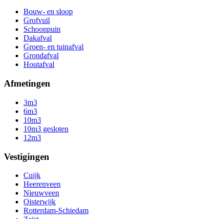
Bouw- en sloop
Grofvuil
Schoonpuin
Dakafval
Groen- en tuinafval
Grondafval
Houtafval
Afmetingen
3m3
6m3
10m3
10m3 gesloten
12m3
Vestigingen
Cuijk
Heerenveen
Nieuwveen
Oisterwijk
Rotterdam-Schiedam