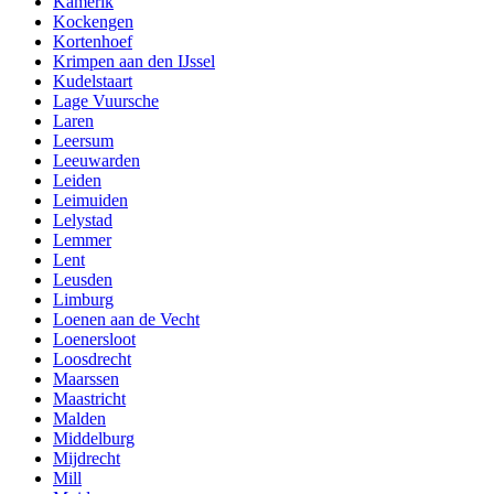
Kamerik
Kockengen
Kortenhoef
Krimpen aan den IJssel
Kudelstaart
Lage Vuursche
Laren
Leersum
Leeuwarden
Leiden
Leimuiden
Lelystad
Lemmer
Lent
Leusden
Limburg
Loenen aan de Vecht
Loenersloot
Loosdrecht
Maarssen
Maastricht
Malden
Middelburg
Mijdrecht
Mill