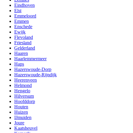
Eindhoven
Elst
Emmeloord
Emmen
Enschede
Ewijk
Flevoland
Friesland
Gelderland
Haaren
Haarlemmermeer
Haps
Hazerswoude-Dorp
Hazerswoude-Rijndijk
Heerenveen
Helmond
Hengelo
Hilversum
Hoofddorp
Houten
Huizen
IJmuiden
Joure
Kaatsheuvel