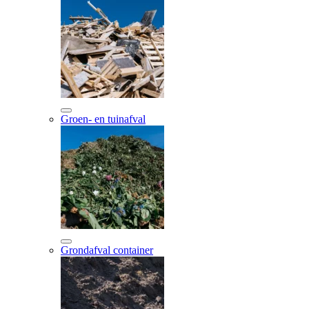
Groen- en tuinafval
Grondafval container