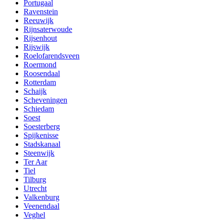
Portugaal
Ravenstein
Reeuwijk
Rijnsaterwoude
Rijsenhout
Rijswijk
Roelofarendsveen
Roermond
Roosendaal
Rotterdam
Schaijk
Scheveningen
Schiedam
Soest
Soesterberg
Spijkenisse
Stadskanaal
Steenwijk
Ter Aar
Tiel
Tilburg
Utrecht
Valkenburg
Veenendaal
Veghel