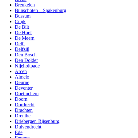
Breukelen
Bunschoten – Spakenburg
Bussum
Cuijk
De Bilt
De Hoef
De Meern
Delft
Delfzijl
Den Bosch
Den Dolder
Nijeholtpade
Arcen
Almelo
Deurne
Deventer
Doetinchem
Doorn
Dordrecht
Drachten
Drenthe
Driebergen-Rijsenburg
Duivendrecht
Ede
Eemnes