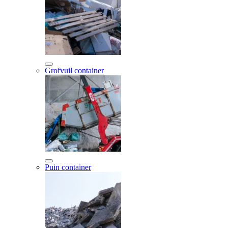
Grofvuil container
Puin container