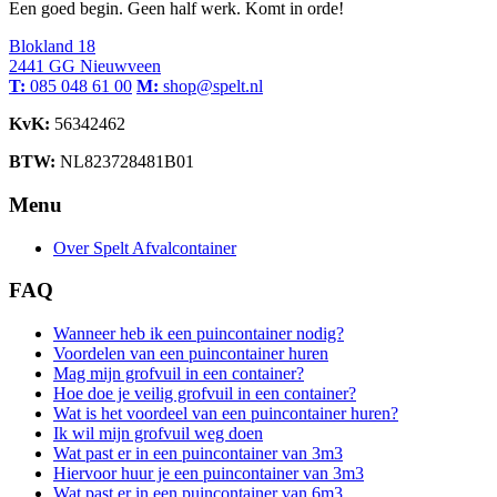
Een goed begin. Geen half werk. Komt in orde!
Blokland 18
2441 GG Nieuwveen
T:
085 048 61 00
M:
shop@spelt.nl
KvK:
56342462
BTW:
NL823728481B01
Menu
Over Spelt Afvalcontainer
FAQ
Wanneer heb ik een puincontainer nodig?
Voordelen van een puincontainer huren
Mag mijn grofvuil in een container?
Hoe doe je veilig grofvuil in een container?
Wat is het voordeel van een puincontainer huren?
Ik wil mijn grofvuil weg doen
Wat past er in een puincontainer van 3m3
Hiervoor huur je een puincontainer van 3m3
Wat past er in een puincontainer van 6m3