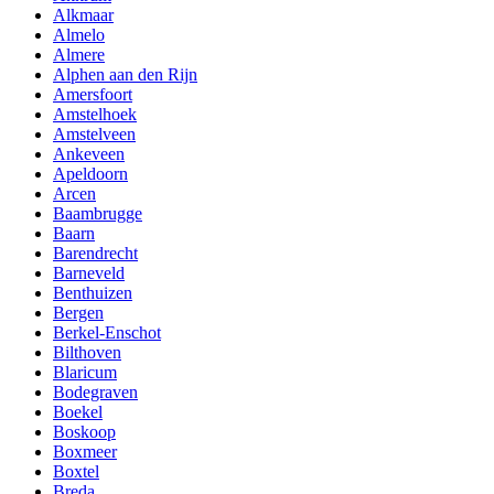
Alkmaar
Almelo
Almere
Alphen aan den Rijn
Amersfoort
Amstelhoek
Amstelveen
Ankeveen
Apeldoorn
Arcen
Baambrugge
Baarn
Barendrecht
Barneveld
Benthuizen
Bergen
Berkel-Enschot
Bilthoven
Blaricum
Bodegraven
Boekel
Boskoop
Boxmeer
Boxtel
Breda