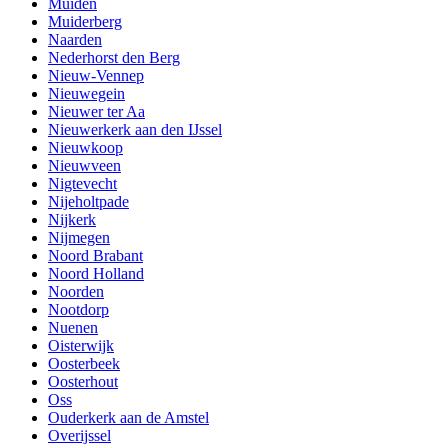
Muiden
Muiderberg
Naarden
Nederhorst den Berg
Nieuw-Vennep
Nieuwegein
Nieuwer ter Aa
Nieuwerkerk aan den IJssel
Nieuwkoop
Nieuwveen
Nigtevecht
Nijeholtpade
Nijkerk
Nijmegen
Noord Brabant
Noord Holland
Noorden
Nootdorp
Nuenen
Oisterwijk
Oosterbeek
Oosterhout
Oss
Ouderkerk aan de Amstel
Overijssel