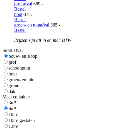
grof afval
669,-
Bestel
hout
375,-
Bestel
groen- en tuinafval
365,-
Bestel
Prijzen zijn all-in en incl. BTW
Soort afval
bouw- en sloop
grof
schoonpuin
hout
groen- en tuin
grond
dak
Maat container
3m³
6m³
10m³
10m³ gesloten
12m³