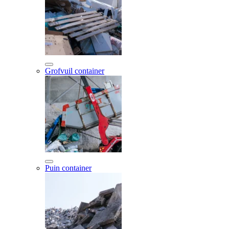
Grofvuil container
Puin container