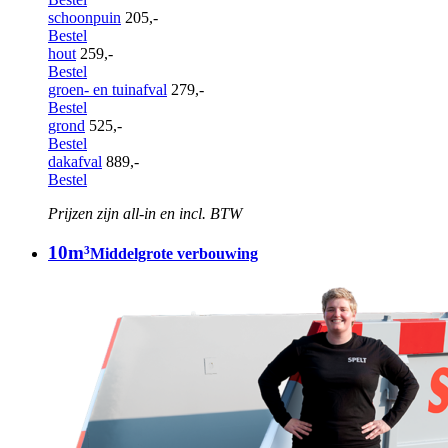
schoonpuin
205,-
Bestel
hout
259,-
Bestel
groen- en tuinafval
279,-
Bestel
grond
525,-
Bestel
dakafval
889,-
Bestel
Prijzen zijn all-in en incl. BTW
10m³
Middelgrote verbouwing