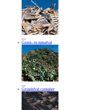
Groen- en tuinafval
Grondafval container