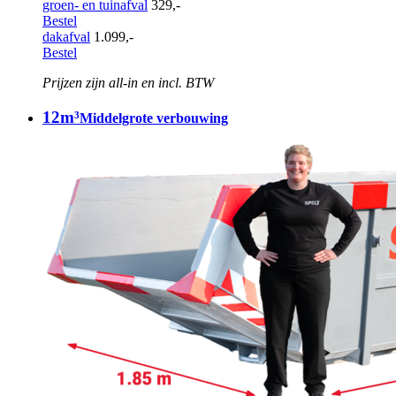
groen- en tuinafval
329,-
Bestel
dakafval
1.099,-
Bestel
Prijzen zijn all-in en incl. BTW
12m³
Middelgrote verbouwing