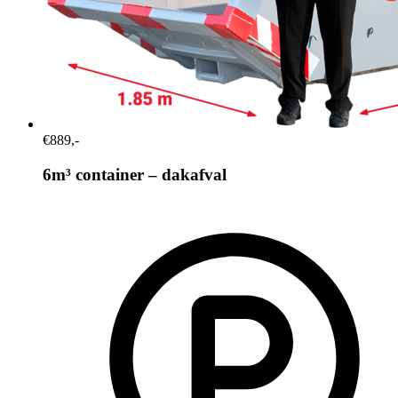
€889,-
6m³ container – dakafval