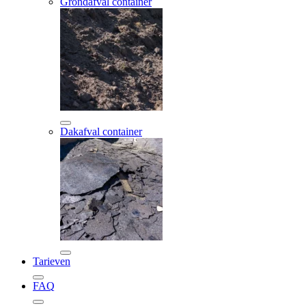
Grondafval container
Dakafval container
Tarieven
FAQ